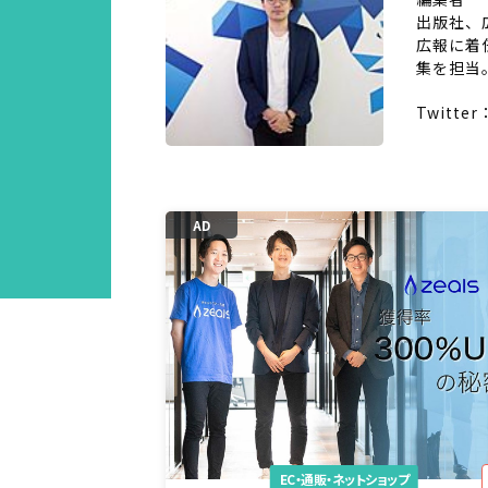
出版社、広
広報に着
集を担当
Twitter
AD
EC・通販・ネットショップ