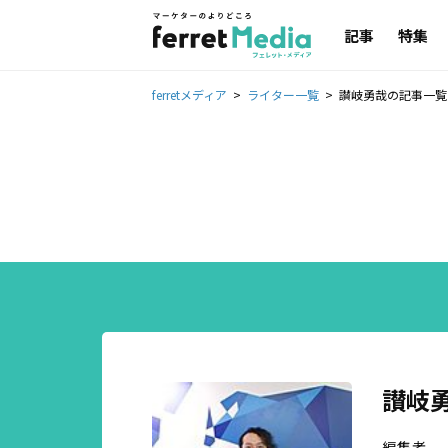
記事
特集
ferretメディア
ライター一覧
讃岐勇哉の記事一覧
讃岐
編集者