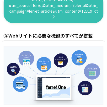
utm_source=ferret&utm_medium=referral&utm_
campaign=ferret_article&utm_content=12319_ct
2
③Webサイトに必要な機能のすべてが搭載