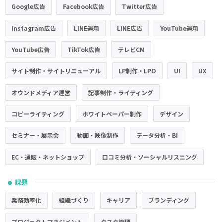
Google広告
Facebook広告
Twitter広告
Instagram広告
LINE運用
LINE広告
YouTube運用
YouTube広告
TikTok広告
テレビCM
サイト制作・サイトリニューアル
LP制作・LPO
UI
UX
オウンドメディア運営
記事制作・ライティング
コピーライティング
ホワイトペーパー制作
デザイン
セミナー・展示会
動画・映像制作
データ分析・BI
EC・通販・ネットショップ
口コミ分析・ソーシャルリスニング
課題
●
業務効率化
組織づくり
キャリア
ブランディング
プロジェクトマネジメント
タスク管理