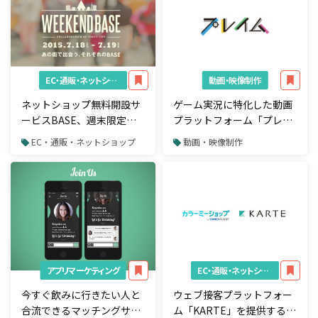
EC・通販・ネットショップ
動画・映像制作
ネットショップ無料開設サ
ゲーム実況に特化した動画
ービスBASE、週末限定の
プラットフォーム「プレイ
リアルイベント
ム」α版公開
EC・通販・ネットショップ
動画・映像制作
「WEEKEND BASE」を開
催
アプリマーケティング
EC・通販・ネットショップ
今すぐ飲みに行きたい人と
ウェブ接客プラットフォー
合流できるマッチングサー
ム「KARTE」を提供する株