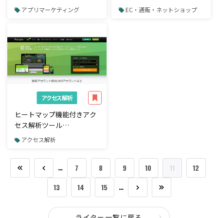
ビス「JOIN US」リリース
式会社プレイド、GMOペパ
アプリマーケティング
EC・通販・ネットショップ
ボ株式会社と提携
アクセス解析
ヒートマップ機能付きアク
セス解析ツール
「Ptengine」の有料プラン
アクセス解析
を100円から利用できるク
ーポン機能リリース
…
7
8
9
10
11
12
…
13
14
15
ライター一覧に戻る