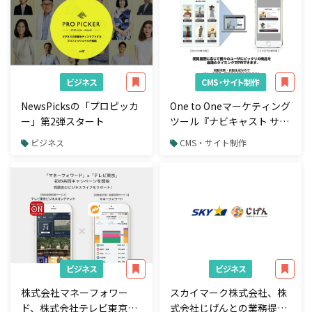
ビジネス
CMS・サイト制作
NewsPicksの「プロピッカ
One to Oneマーケティング
ー」第2弾スタート
ツール『ナビキャスト サイ
ト・パーソナライザ』にト
ビジネス
CMS・サイト制作
ラッキングバナー機能を追
加
ビジネス
ビジネス
株式会社マネーフォワー
スカイマーク株式会社、株
ド、株式会社テレビ東京と
式会社じげんとの業務提携