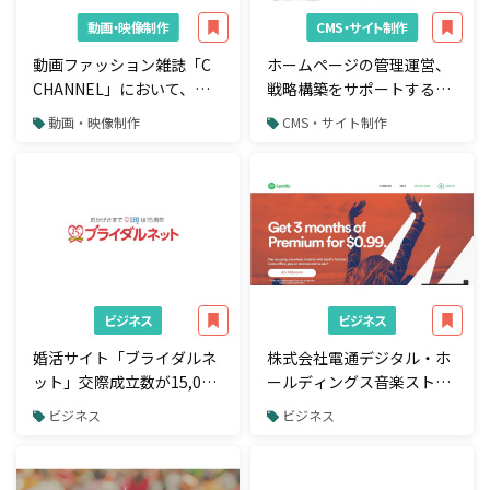
動画・映像制作
CMS・サイト制作
動画ファッション雑誌「C
ホームページの管理運営、
CHANNEL」において、新
戦略構築をサポートする新
たに海外5拠点からの動画
ASPツール「Site Map
動画・映像制作
CMS・サイト制作
配信を開始
On」発売
ビジネス
ビジネス
婚活サイト「ブライダルネ
株式会社電通デジタル・ホ
ット」交際成立数が15,000
ールディングス音楽ストリ
名を突破
ーミングサービス
ビジネス
ビジネス
「Spotify」に100億円の出
資