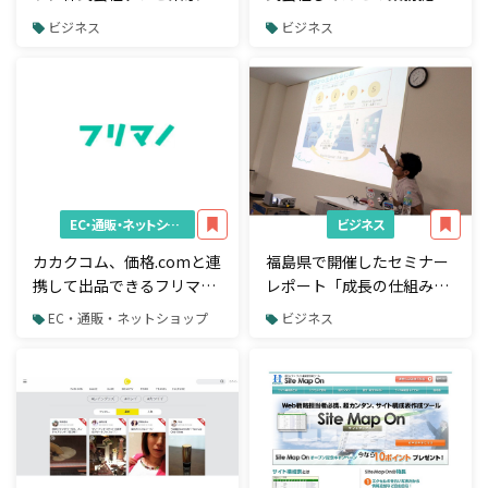
共同キャンペーンを開始
を発表
ビジネス
ビジネス
EC・通販・ネットショップ
ビジネス
カカクコム、価格.comと連
福島県で開催したセミナー
携して出品できるフリマア
レポート「成長の仕組み化
プリ「フリマノ」をリリー
～Webマーケティングと最
EC・通販・ネットショップ
ビジネス
ス
新トレンド～」