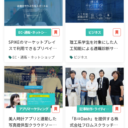
EC・通販・ネットショップ
ビジネス
SPIKEのマーケットプレイ
理工系学生を対象にした人
スで利用できるプリペイド
工知能による適職診断サー
型電子マネー「SPIKEコイ
ビス「理工系キャリアガイ
EC・通販・ネットショップ
ビジネス
ン」の提供開始
ド」をリリース
アプリマーケティング
記事制作・ライティング
美人時計アプリと連動した
「B⇒Dash」を提供する株
写真提供型クラウドソーシ
式会社フロムスクラッチの