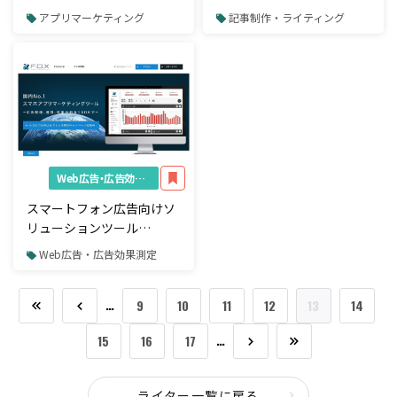
ングサイト『SOZ（ソ
戦略顧問に森川亮氏が就任
アプリマーケティング
記事制作・ライティング
ズ）』がリリース
Web広告・広告効果測定
スマートフォン広告向けソ
リューションツール
「Force Operation X」が
Web広告・広告効果測定
YouTube広告
「TrueView」に対応
…
9
10
11
12
13
14
…
15
16
17
ライター一覧に戻る