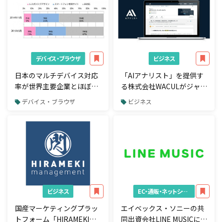
デバイス・ブラウザ
ビジネス
日本のマルチデバイス対応
「AIアナリスト」を提供す
率が世界主要企業とほぼ同
る株式会社WACULがジャフ
じ水準に
コより3億円調達
デバイス・ブラウザ
ビジネス
ビジネス
EC・通販・ネットショップ
国産マーケティングプラッ
エイベックス・ソニーの共
トフォーム「HIRAMEKI
同出資会社LINE MUSICにユ