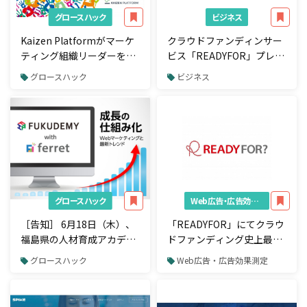
グロースハック
ビジネス
Kaizen Platformがマーケ
クラウドファンディンサー
ティング組織リーダーを対
ビス「READYFOR」プレス
象としたイベント「Kaizen
リリース配信サービス「バ
グロースハック
ビジネス
Growth Drive 2015」を開
リュープレス」と提携
催
グロースハック
Web広告・広告効果測定
［告知］ 6月18日（木）、
「READYFOR」にてクラウ
福島県の人材育成アカデミ
ドファンディング史上最高
ー『フクデミー』にferret
額3629万円の資金調達を達
グロースハック
Web広告・広告効果測定
編集長 飯高の登壇が決定
成