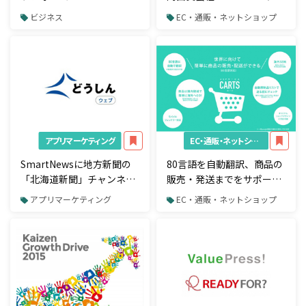
management」のβ版を発
ニバーサル ミュージックも
ビジネス
EC・通販・ネットショップ
表
資本参加
アプリマーケティング
EC・通販・ネットショップ
SmartNewsに地方新聞の
80言語を自動翻訳、商品の
「北海道新聞」チャンネル
販売・発送までをサポート
を開設
する越境EC向けシステム
アプリマーケティング
EC・通販・ネットショップ
「CARTS」をリリース