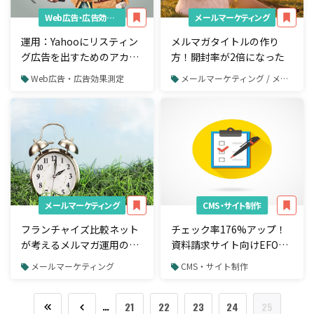
Web広告・広告効果測定
メールマーケティング
運用：Yahooにリスティン
メルマガタイトルの作り
グ広告を出すためのアカウ
方！開封率が2倍になった
ント登録方法
Web広告・広告効果測定
メールマーケティング / メルマガ
メールマーケティング
CMS・サイト制作
フランチャイズ比較ネット
チェック率176%アップ！
が考えるメルマガ運用の際
資料請求サイト向けEFO事
に見ておくべきポイント
例
メールマーケティング
CMS・サイト制作
…
21
22
23
24
25