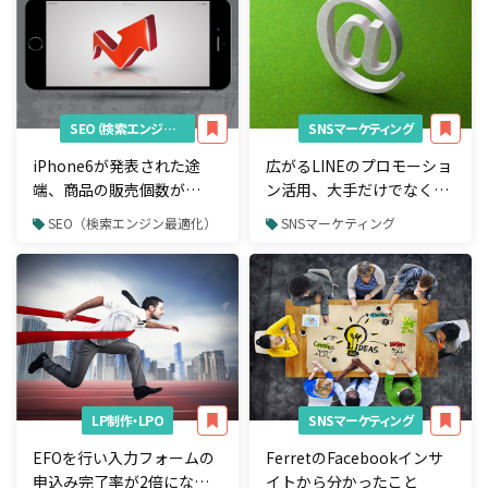
SEO（検索エンジン最適化）
SNSマーケティング
iPhone6が発表された途
広がるLINEのプロモーショ
端、商品の販売個数が
ン活用、大手だけでなく地
200％上昇した事例
方にも広がる動き
SEO（検索エンジン最適化）
SNSマーケティング
LP制作・LPO
SNSマーケティング
EFOを行い入力フォームの
FerretのFacebookインサ
申込み完了率が2倍になっ
イトから分かったこと