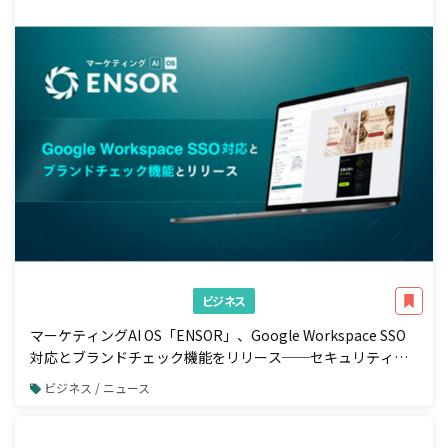
ビジネス
マーケティングAI OS「ENSOR」、Google Workspace SSO
対応とブランドチェック機能をリリース──セキュリティ強
化と広告配信前の自動コンプラ検知を一体で実現
ビジネス / ニュース