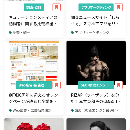
調査・統計
アプリマーケティング
キュレーションメディアの
調査ニュースサイト「しら
訪問者に関する比較検証の
べぇ」スマホアプリをリリ
結果を公開
ース！創刊9ヶ月目で1000
調査・統計
アプリマーケティング
万PVを突破
Web広告・広告効果測定
SEO（検索エンジン最適化）
創刊30周年を迎えるオレン
RIZAP（ライザップ）を分
ジページが読者と企業をつ
析！赤井英和氏のCM起用で
なぐ「オレンジページサロ
検索流入600％アップに成
Web広告・広告効果測定
SEO（検索エンジン最適化）
ンWEB byくらし予報」を
功
オープン