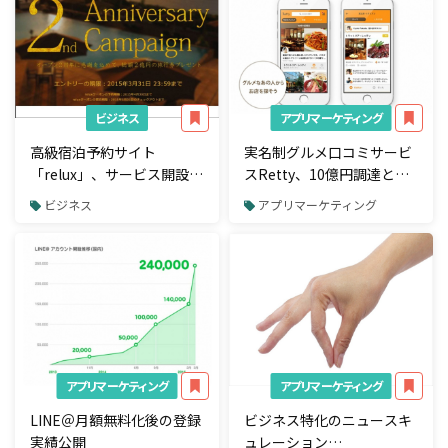
ビジネス
アプリマーケティング
高級宿泊予約サイト
実名制グルメ口コミサービ
「relux」、サービス開設2
スRetty、10億円調達と
周年キャンペーン開始
iPhoneアプリの大幅リニュ
ビジネス
アプリマーケティング
ーアルを発表
アプリマーケティング
アプリマーケティング
LINE＠月額無料化後の登録
ビジネス特化のニュースキ
実績公開
ュレーション