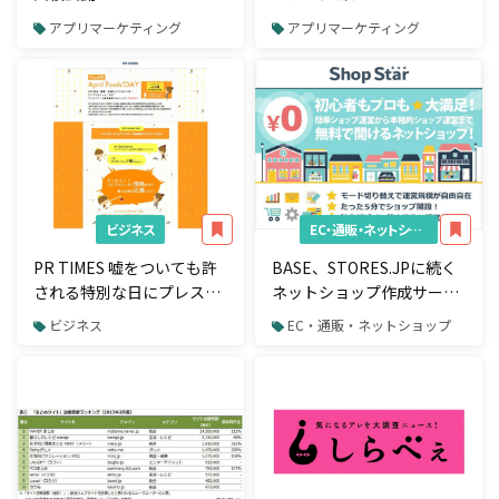
「NewsPicks」を分析して
アプリマーケティング
アプリマーケティング
みた。Gunosyとの比較あ
り
ビジネス
EC・通販・ネットショップ
PR TIMES 嘘をついても許
BASE、STORES.JPに続く
される特別な日にプレスリ
ネットショップ作成サービ
リース無料配信キャンペー
ス「ShopStar」の提供を
ビジネス
EC・通販・ネットショップ
ン開催
開始