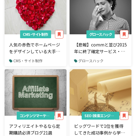
CMS・サイト制作
グロースハック
人気の赤色でホームページ
【悲報】commと並び2015
をデザインしている大手7
年に終了確定サービス・ア
社が使っている色の割合を
プリ８つ
CMS・サイト制作
グロースハック
分析
コンテンツマーケティング
SEO（検索エンジン最適化）
アフィリエイトやるなら定
ビッグワードで1位を獲得
期購読必須ブログ21選
してきた成功事例から学ぶ