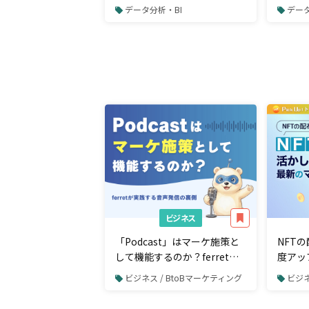
グ・リサーチ基礎セミナー
ために
データ分析・BI
データ
ビジネス
「Podcast」はマーケ施策と
NFT
して機能するのか？ferretが
度アッ
実践する音声発信の裏側
自性を
ビジネス / BtoBマーケティング
ビジネ
ティン