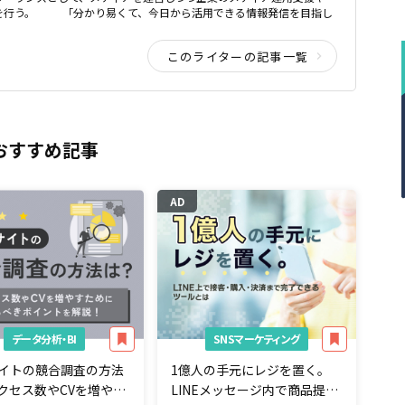
どを行う。 「分かり易くて、今日から活用できる情報発信を目指し
このライターの記事一覧
おすすめ記事
AD
データ分析・BI
SNSマーケティング
サイトの競合調査の方法
1億人の手元にレジを置く。
クセス数やCVを増やす
LINEメッセージ内で商品提案