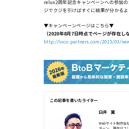
relux2周年記念
キャンペーン
への参加の
ジ
でクジを引けばすぐに結果が分かるよ
▼
キャンペーン
ページ
はこちら▼
（2020年8月7日時点で
ページ
が存在し
http://loco-partners.com/2015/03/ne
この記事を書いたライター
臼井 翼
Webサイト制作会社
ターン。 現在はフ