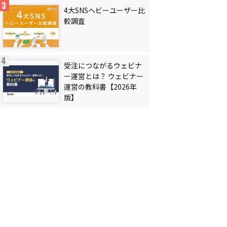
4大SNSヘビーユーザー比
較調査
受注につながるウェビナ
ー運営とは？ ウェビナー
運営の教科書【2026年
版】