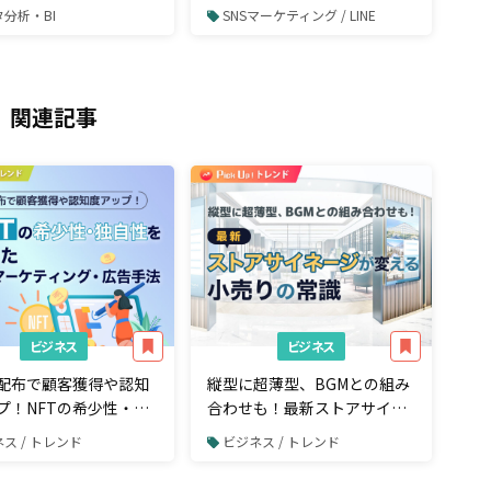
見るべきポイント
から購入・決済まで完了でき
分析・BI
SNSマーケティング / LINE
るツールとは
関連記事
ビジネス
ビジネス
の配布で顧客獲得や認知
縦型に超薄型、BGMとの組み
プ！NFTの希少性・独
合わせも！最新ストアサイネ
活かした最新のマーケ
ージが変える小売りの常識
ス / トレンド
ビジネス / トレンド
グ・広告手法