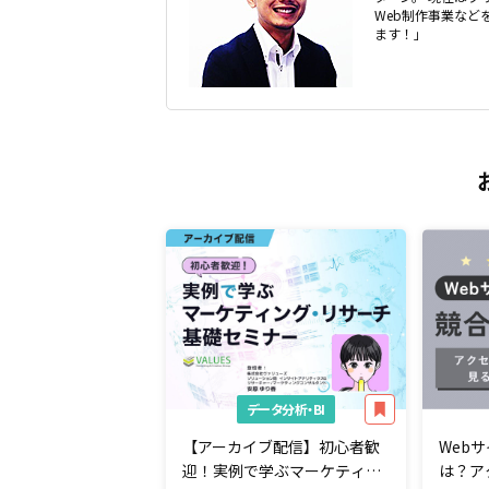
Web制作事業な
ます！」
データ分析・BI
【アーカイブ配信】初心者歓
Web
迎！実例で学ぶマーケティン
は？ア