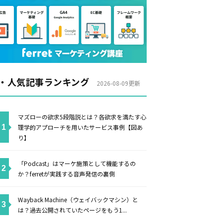
・人気記事ランキング
2026-08-09更新
マズローの欲求5段階説とは？各欲求を満たす心
理学的アプローチを用いたサービス事例【図あ
り】
「Podcast」はマーケ施策として機能するの
か？ferretが実践する音声発信の裏側
Wayback Machine（ウェイバックマシン）と
は？過去公開されていたページをもう1...