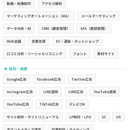
動画・映像制作
アクセス解析
マーケティングオートメーション（MA）
メールマーケティング
データ分析・BI
CRM（顧客管理）
SFA（商談管理）
Web会議
営業支援
EC・通販・ネットショップ
口コミ分析・ソーシャルリスニング
フォント
素材サイト
目的・施策
●
Google広告
Facebook広告
Twitter広告
Instagram広告
LINE運用
LINE広告
YouTube運用
YouTube広告
TikTok広告
テレビCM
サイト制作・サイトリニューアル
LP制作・LPO
UI
UX
オウンドメディア運営
記事制作・ライティング