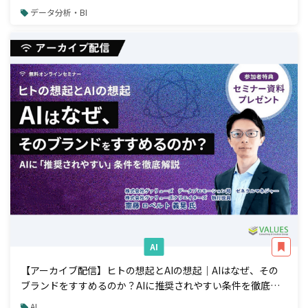
品開発アプローチ
データ分析・BI
AI
【アーカイブ配信】ヒトの想起とAIの想起｜AIはなぜ、その
ブランドをすすめるのか？AIに推奨されやすい条件を徹底解
説
AI