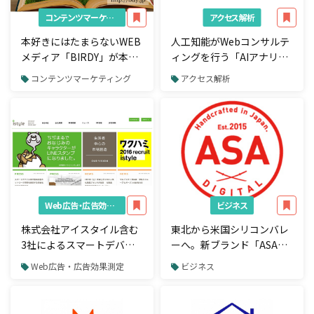
コンテンツマーケティング
アクセス解析
本好きにはたまらないWEB
人工知能がWebコンサルテ
メディア「BIRDY」が本格
ィングを行う「AIアナリス
スタート
ト」の提供開始
コンテンツマーケティング
アクセス解析
Web広告・広告効果測定
ビジネス
株式会社アイスタイル含む
東北から米国シリコンバレ
3社によるスマートデバイ
ーへ。新ブランド「ASA
ス向け動画広告ネットワー
Digital」発足
Web広告・広告効果測定
ビジネス
ク事業の新会社設立