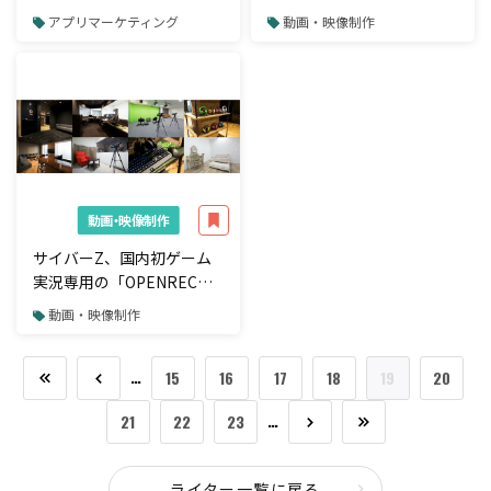
エイター向けマンツーマン
アプリマーケティング
動画・映像制作
授業を開講
動画・映像制作
サイバーZ、国内初ゲーム
実況専用の「OPENREC
STUDIO」をオープン
動画・映像制作
…
15
16
17
18
19
20
…
21
22
23
ライター一覧に戻る