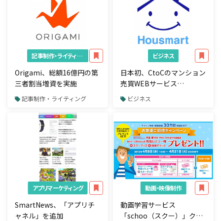
記事制作・ライティング
ビジネス
Origami、総額16億円の第
日本初、CtoCのマンション
三者割当増資を実施​
売買WEBサービス
『Housmart(ハウスマー
記事制作・ライティング
ビジネス
ト)』β ver.2.0公開！
アプリマーケティング
動画・映像制作
SmartNews、「アプリチ
動画学習サービス
ャネル」を追加
「schoo（スクー）」クリ