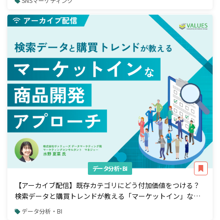
SNSマーケティング
データ分析・BI
【アーカイブ配信】既存カテゴリにどう付加価値をつける？
検索データと購買トレンドが教える「マーケットイン」な商
品開発アプローチ
データ分析・BI