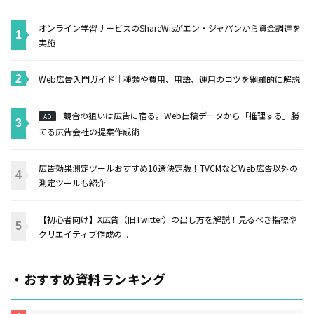
オンライン学習サービスのShareWisがエン・ジャパンから資金調達を
実施
Web広告入門ガイド｜種類や費用、用語、運用のコツを網羅的に解説
競合の狙いは広告に宿る。Web出稿データから「推理する」勝
AD
てる広告会社の提案作成術
広告効果測定ツールおすすめ10選決定版！TVCMなどWeb広告以外の
測定ツールも紹介
【初心者向け】X広告（旧Twitter）の出し方を解説！見るべき指標や
クリエイティブ作成の...
・おすすめ資料ランキング