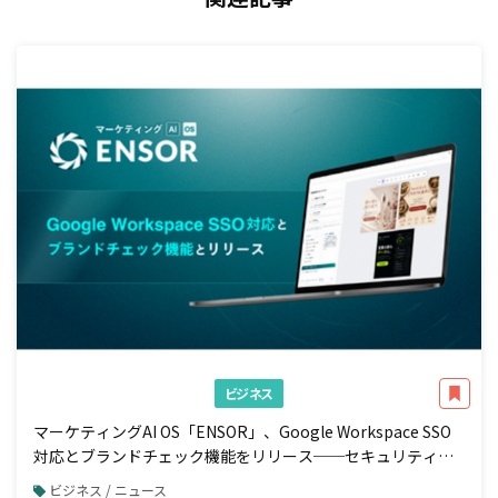
ビジネス
マーケティングAI OS「ENSOR」、Google Workspace SSO
対応とブランドチェック機能をリリース──セキュリティ強
化と広告配信前の自動コンプラ検知を一体で実現
ビジネス / ニュース