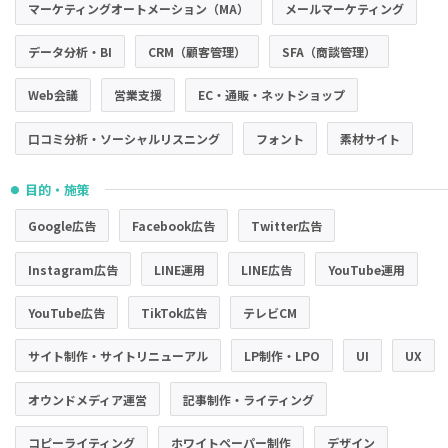
マーケティングオートメーション（MA）
メールマーケティング
データ分析・BI
CRM（顧客管理）
SFA（商談管理）
Web会議
営業支援
EC・通販・ネットショップ
口コミ分析・ソーシャルリスニング
フォント
素材サイト
目的・施策
●
Google広告
Facebook広告
Twitter広告
Instagram広告
LINE運用
LINE広告
YouTube運用
YouTube広告
TikTok広告
テレビCM
サイト制作・サイトリニューアル
LP制作・LPO
UI
UX
オウンドメディア運営
記事制作・ライティング
コピーライティング
ホワイトペーパー制作
デザイン