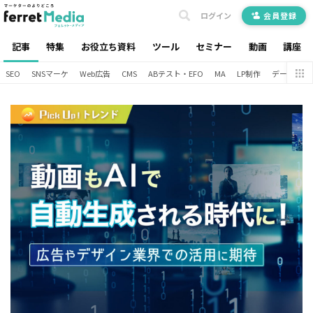
ログイン
会員登録
記事
特集
お役立ち資料
ツール
セミナー
動画
講座
SEO
SNSマーケ
Web広告
CMS
ABテスト・EFO
MA
LP制作
データ分析