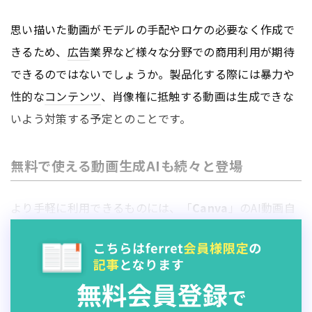
思い描いた動画がモデルの手配やロケの必要なく作成で
きるため、
広告
業界など様々な分野での商用利用が期待
できるのではないでしょうか。製品化する際には暴力や
性的な
コンテンツ
、肖像権に抵触する動画は生成できな
いよう対策する予定とのことです。
無料で使える動画生成AIも続々と登場
より手軽に利用できるものには、「
Canva
」のAI動画自
動生成サービスがあります。2023年に、CanvaはAI映像
生成プラット
フォーム
「
HeyGen
」と提携し、AIアバタ
ーを使った動画生成を開始。