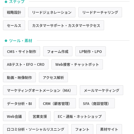
ステップ
●
戦略設計
リードジェネレーション
リードナーチャリング
セールス
カスタマーサポート・カスタマーサクセス
ツール・素材
●
CMS・サイト制作
フォーム作成
LP制作・LPO
ABテスト・EFO・CRO
Web接客・チャットボット
動画・映像制作
アクセス解析
マーケティングオートメーション（MA）
メールマーケティング
データ分析・BI
CRM（顧客管理）
SFA（商談管理）
Web会議
営業支援
EC・通販・ネットショップ
口コミ分析・ソーシャルリスニング
フォント
素材サイト