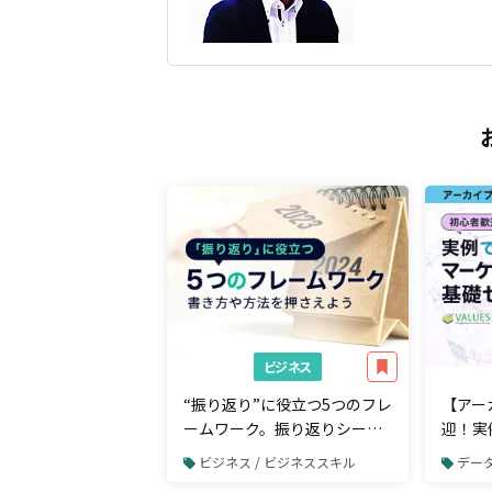
ビジネス
“振り返り”に役立つ5つのフレ
【アー
ームワーク。振り返りシート
迎！実
の書き方や方法を押さえよう
グ・リ
ビジネス / ビジネススキル
データ