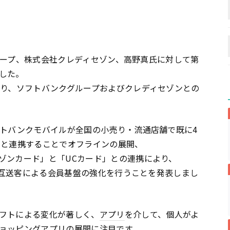
゙ループ、株式会社クレディセゾン、高野真氏に対して第
した。
ソフトバンクグループおよびクレディセゾンとの
バンクモバイルが全国の小売り・流通店舗で既に4
E」と連携することでオフラインの展開、
゙ンカード」と「UCカード」との連携により、
得や相互送客による会員基盤の強化を行うことを発表しまし
フトによる変化が著しく、
アプリ
を介して、個人がよ
ョッピング
アプリ
の展開に注目です。