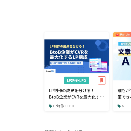
LP制作・LPO
LP制作の成果を分ける！
誰もが
BtoB企業がCVRを最大化する
筆でき
LP構成とは？
販促の
LP制作・LPO
AI
成サポ