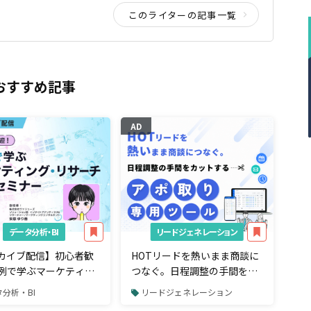
このライターの記事一覧
おすすめ記事
AD
データ分析・BI
リードジェネレーション
カイブ配信】初心者歓
HOTリードを熱いまま商談に
例で学ぶマーケティン
つなぐ。日程調整の手間をカ
サーチ基礎セミナー
ットする「アポ取り専用」ツ
分析・BI
リードジェネレーション
ール