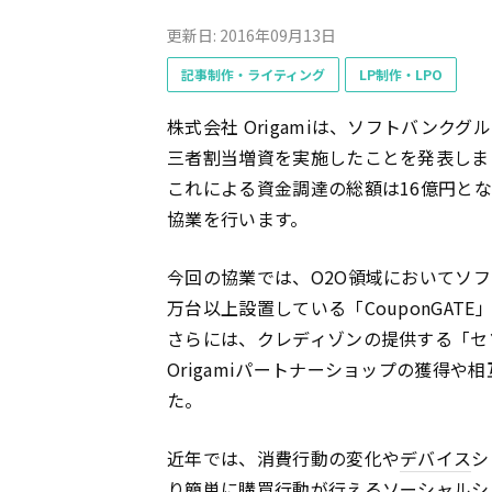
更新日: 2016年09月13日
記事制作・ライティング
LP制作・LPO
株式会社 Origamiは、ソフトバンクク
三者割当増資を実施したことを発表しま
これによる資金調達の総額は16億円となり、
協業を行います。
今回の協業では、O2O領域においてソフト
万台以上設置している「CouponGAT
さらには、クレディゾンの提供する「セソ
Origamiパートナーショップの獲
た。
近年では、消費行動の変化や
デバイス
シ
り簡単に購買行動が行えるソーシャルシ