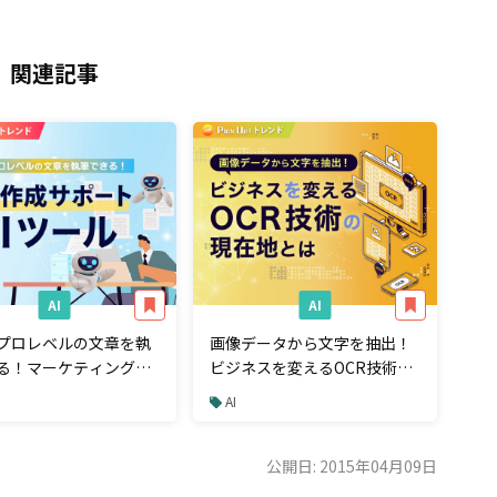
関連記事
AI
AI
プロレベルの文章を執
画像データから文字を抽出！
る！マーケティングや
ビジネスを変えるOCR技術の
場でも活躍する文章作
現在地とは
AI
ートAIツール
公開日: 2015年04月09日