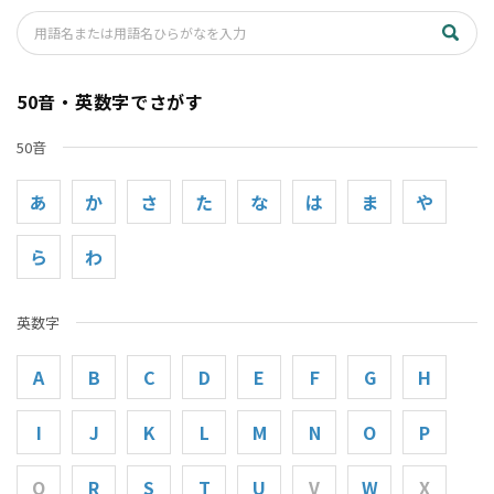
50音・英数字でさがす
50音
あ
か
さ
た
な
は
ま
や
ら
わ
英数字
A
B
C
D
E
F
G
H
I
J
K
L
M
N
O
P
Q
R
S
T
U
V
W
X