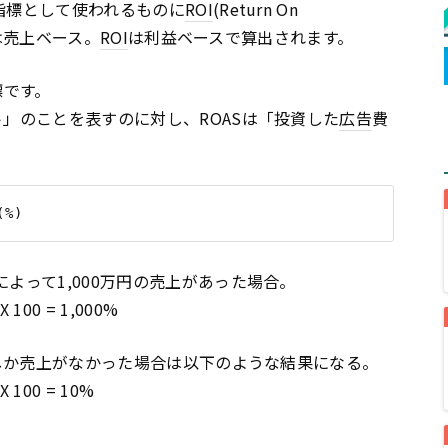
指標として使われるものに
ROI
(Return On
Sは売上ベース。
ROI
は利益ベースで算出されます。
標です。
ト」のことを表すのに対し、ROASは「投資した
広告
費
によって1,000万円の売上があった場合。
00 = 1,000%
円しか売上がなかった場合は以下のような結果になる。
100 = 10%