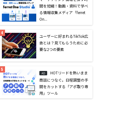
間を短縮！動画・資料で学べ
る情報収集メディア「ferret
On...
ユーザーに好まれるTikTok広
告とは？見てもらうために必
要な2つの要素
HOTリードを熱いまま
AD
商談につなぐ。日程調整の手
間をカットする「アポ取り専
用」ツール