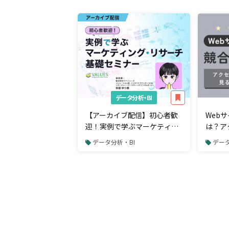
データ分析・BI
【アーカイブ配信】初心者歓
Web
迎！実例で学ぶマーケティン
は？ア
グ・リサーチ基礎セミナー
ために
データ分析・BI
データ