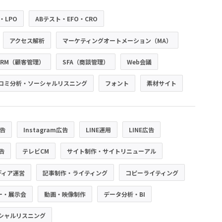
・LPO
ABテスト・EFO・CRO
アクセス解析
マーケティングオートメーション（MA）
CRM（顧客管理）
SFA（商談管理）
Web会議
コミ分析・ソーシャルリスニング
フォント
素材サイト
広告
Instagram広告
LINE運用
LINE広告
広告
テレビCM
サイト制作・サイトリニューアル
ディア運営
記事制作・ライティング
コピーライティング
ー・展示会
動画・映像制作
データ分析・BI
シャルリスニング