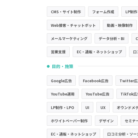
CMS・サイト制作
フォーム作成
LP制作
Web接客・チャットボット
動画・映像制作
メールマーケティング
データ分析・BI
営業支援
EC・通販・ネットショップ
口
目的・施策
●
Google広告
Facebook広告
Twitter
YouTube運用
YouTube広告
TikTok
LP制作・LPO
UI
UX
オウンドメ
ホワイトペーパー制作
デザイン
セミナ
EC・通販・ネットショップ
口コミ分析・ソー