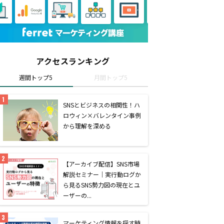
アクセスランキング
週間トップ5
月間トップ5
SNSとビジネスの相関性！ハ
ロウィン×バレンタイン事例
から理解を深める
【アーカイブ配信】SNS市場
解説セミナー｜実行動ログか
ら見るSNS勢力図の現在とユ
ーザーの...
マーケティング情報を探す時