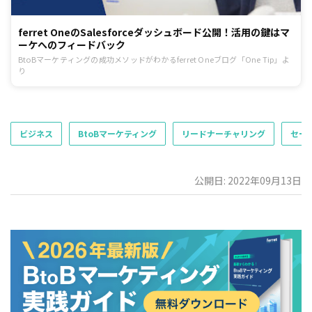
ferret OneのSalesforceダッシュボード公開！活用の鍵はマ
ーケへのフィードバック
BtoBマーケティングの成功メソッドがわかるferret Oneブログ「One Tip」よ
り
ビジネス
BtoBマーケティング
リードナーチャリング
セー
公開日: 2022年09月13日