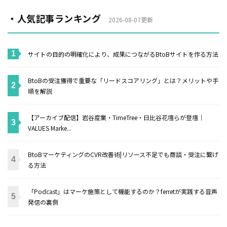
・人気記事ランキング
2026-08-07更新
サイトの目的の明確化により、成果につながるBtoBサイトを作る方法
BtoBの受注獲得で重要な「リードスコアリング」とは？メリットや手
順を解説
【アーカイブ配信】岩谷産業・TimeTree・日比谷花壇らが登壇｜
VALUES Marke...
BtoBマーケティングのCVR改善術|リソース不足でも商談・受注に繋げ
る方法
「Podcast」はマーケ施策として機能するのか？ferretが実践する音声
発信の裏側