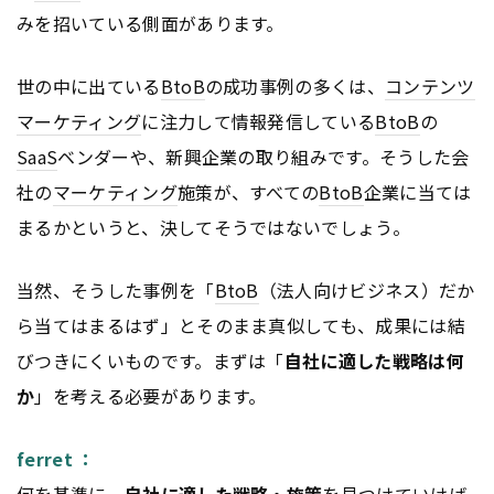
みを招いている側面があります。
世の中に出ている
BtoB
の成功事例の多くは、
コンテンツ
マーケティング
に注力して情報発信している
BtoB
の
SaaS
ベンダーや、新興企業の取り組みです。そうした会
社の
マーケティング
施策が、すべての
BtoB
企業に当ては
まるかというと、決してそうではないでしょう。
当然、そうした事例を「
BtoB
（法人向けビジネス）だか
ら当てはまるはず」とそのまま真似しても、成果には結
びつきにくいものです。まずは「
自社に適した戦略は何
か
」を考える必要があります。
ferret ：
何を基準に、
自社に適した戦略・施策
を見つけていけば