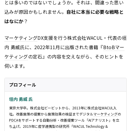
とは多いのではないでしょうか。それは、間違った思い
込みが原因かもしれません。
自社に本当に必要な戦略と
はなにか
？
マーケティング
DX支援を行う株式会社WACUL・代表の垣
内 勇威氏に、2022年11月に出版された書籍『
BtoB
マー
ケティング
の定石』の内容を交えながら、そのヒントを
伺います。
プロフィール
垣内 勇威 氏
東京大学卒。株式会社ビービットから、2013年に株式会社WACUL入
社。改善施策の提案から施策効果の検証までデジタル
マーケティング
の
PDCA
をサポートする自動分析・改善提案ツール「AIアナリスト」を立
ち上げ。2019年に産学連携型の研究所「WACUL Technology &