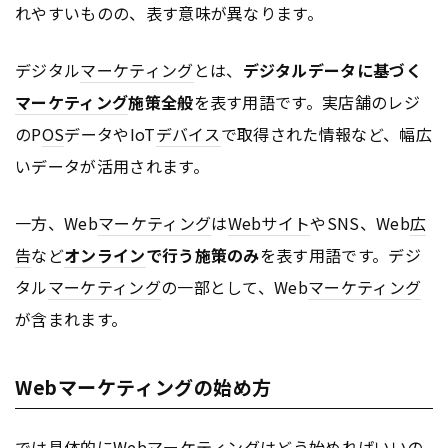
れやすいものの、表す意味が異なります。
デジタル
マーケティング
とは、
デジタルデータに基づく
マーケティング
施策全般
を表す用語です。実店舗のレジ
のP
OS
データやIoT
デバイス
で取得された情報など、幅広
いデータが活用されます。
一方、Web
マーケティング
は
Webサイト
やSNS、Web
広
告
など
オンライン
で行う施策のみ
を表す用語です。デジ
タル
マーケティング
の一部として、Web
マーケティング
が含まれます。
Webマーケティングの始め方
では具体的にWeb
マーケティング
はどう始めればいいの