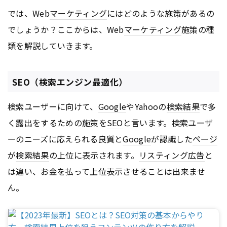
では、Web
マーケティング
にはどのような施策があるの
でしょうか？ここからは、Web
マーケティング
施策の種
類を解説していきます。
SEO（検索エンジン最適化）
検索ユーザーに向けて、
Google
やYahooの
検索結果
で多
く露出をするための施策を
SEO
と言います。検索ユーザ
ーのニーズに応えられる良質と
Google
が認識した
ページ
が
検索結果
の上位に表示されます。
リスティング広告
と
は違い、お金を払って上位表示させることは出来ませ
ん。