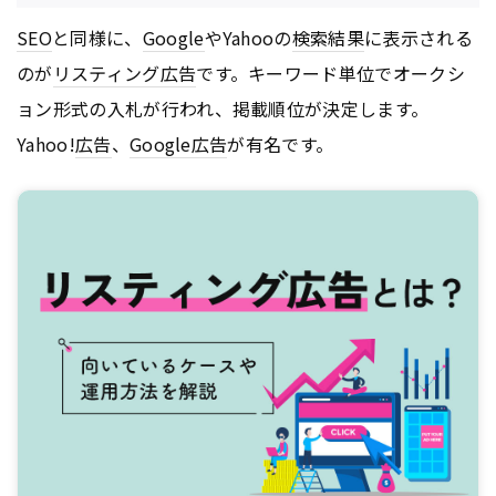
SEO
と同様に、
Google
やYahooの
検索結果
に表示される
のが
リスティング広告
です。キーワード単位でオークシ
ョン形式の入札が行われ、掲載順位が決定します。
Yahoo!
広告
、
Google
広告
が有名です。