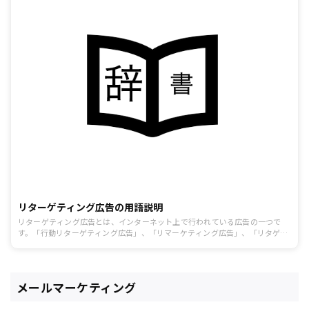
リターゲティング広告の用語説明
リターゲティング広告とは、インターネット上で行われている広告の一つで
す。「行動リターゲティング広告」、「リマーケティング広告」、「リタゲ」
とも呼ばれ、不特定多数の相手に公開するものではなく、過去に商品やサービ
スに興味を持ってくれたユーザーに対して、再び働きかける内容のものを指し
ます。 一度、興味を持ってくれたユーザーに広告を表示するため、商品やサー
ビスの成約につながりやすいといわれています。ただし、繰り返しすぎると、
メールマーケティング
かえって敬遠されてしまうことがあるので注意が必要です。