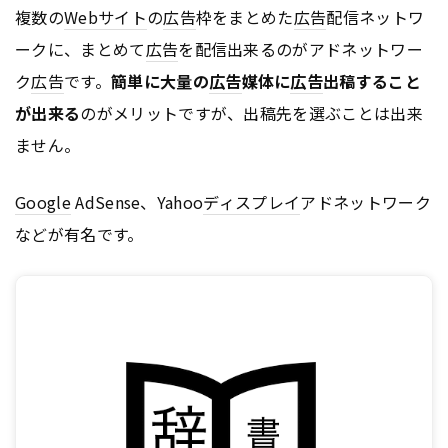
複数の
Webサイト
の
広告
枠をまとめた
広告
配信ネットワ
ークに、まとめて
広告
を配信出来るのがアドネットワー
ク
広告
です。
簡単に大量の
広告
媒体に
広告
出稿すること
が出来る
のがメリットですが、出稿先を選ぶことは出来
ません。
Google
AdSense、Yahoo
ディスプレイ
アドネットワーク
などが有名です。