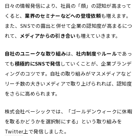
日々の情報発信により、社員の「顔」の認知が高まって
くると、
業界の
セミナー
などへの登壇依頼
も増えます。
また、SNSでの露出と併せて企業の認知度が高まるにつ
れて、
メディアからの引き合い
も増えていきます。
自社のユニークな取り組み
は、
社内制度
や
ルール
であっ
ても
積極的にSNSで発信
していくことが、企業ブランデ
ィングのコツです。自社の取り組みがマスメディアなど
リーチ数の大きいメディアで取り上げられれば、認知度
をさらに高められます。
株式会社ベーシックでは、「ゴールデンウィークに休暇
を取るかどうかを選択制にする」という取り組みを
Twitter
上で発信しました。