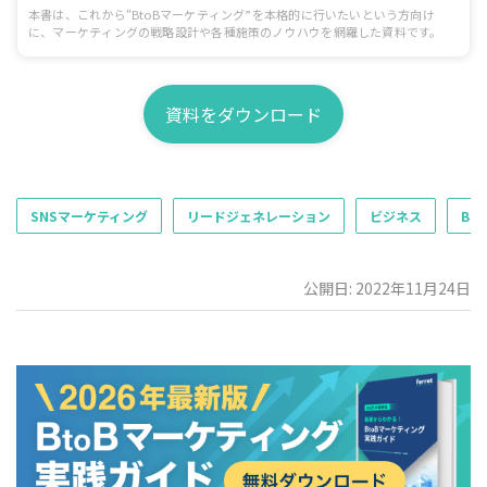
本書は、これから“BtoBマーケティング”を本格的に行いたいという方向け
に、マーケティングの戦略設計や各種施策のノウハウを網羅した資料です。
資料をダウンロード
SNSマーケティング
リードジェネレーション
ビジネス
Bt
公開日: 2022年11月24日