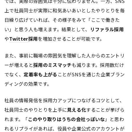
では、実際の雰囲気は十分に伝わりません。一方、SNS
上で社員同士が実際に和気あいあいとしたやりとりを毎
日繰り広げていれば、その様子をみて「ここで働きた
い」と思う人も増えます。結果として、
リファラル採用
や
Twitter
採用
を増加させることが可能です。
また、事前に職場の雰囲気を理解した人からのエントリ
ーが増えると
採用のミスマッチ
も減ります。採用数だけ
でなく、
定着率も上がる
ことがSNSを通じた企業ブラン
ディングの効果です。
社員の情報発信を採用力アップにつなげるコツとして、
社員同士のやりとりを上手に
見える化
することが挙げら
れます。「
このやり取りはうちの会社っぽいな
」と思わ
れるリプライがあれば、役員や企業公式の
アカウント
が