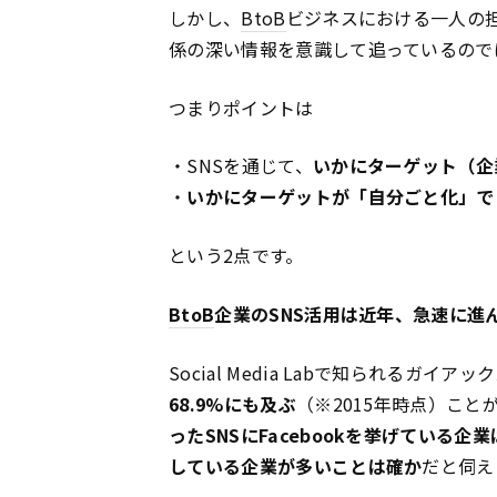
しかし、
BtoB
ビジネスにおける一人の
係の深い情報を意識して追っているので
つまりポイントは
・SNSを通じて、
いかにターゲット（企
・
いかにターゲットが「自分ごと化」で
という2点です。
BtoB
企業のSNS活用は近年、急速に進
Social Media Labで知られるガイ
68.9%にも及ぶ
（※2015年時点）こ
ったSNSにFacebookを挙げている企業
している企業が多いことは確か
だと伺え