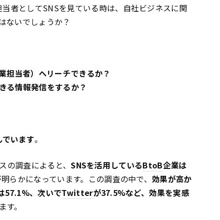
担当者としてSNSを見ている時は、自社ビジネスに関
はないでしょうか？
業担当者）へリーチできるか？
きる情報発信をするか？
んでいます
。
アックスの調査によると、
SNSを活用している
BtoB
企業は
とが明らかになっています。この調査の中で、
効果が高か
は57.1%、次いで
Twitter
が37.5%など、効果を実感
ます。