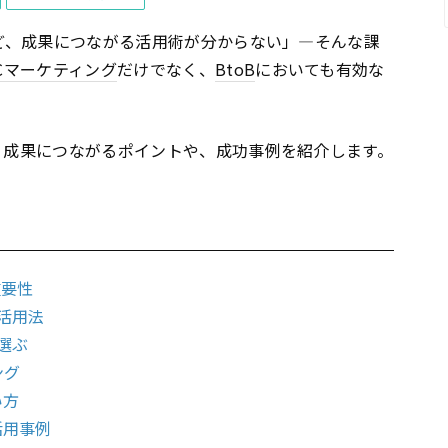
ど、成果につながる活用術が分からない」―そんな課
C
マーケティング
だけでなく、
BtoB
においても有効な
、成果につながるポイントや、成功事例を紹介します。
重要性
活用法
選ぶ
ング
い方
活用事例