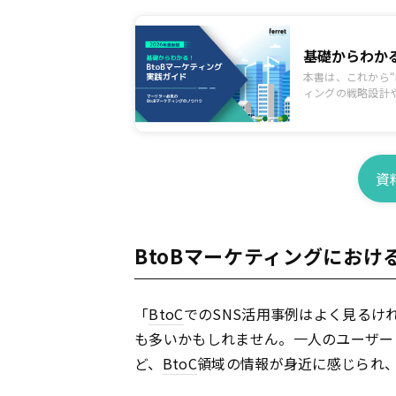
基礎からわかる
本書は、これから“
ィングの戦略設計
資
BtoBマーケティングにおけ
「
BtoC
でのSNS活用事例はよく見るけ
も多いかもしれません。一人のユーザー
ど、
BtoC
領域の情報が身近に感じられ