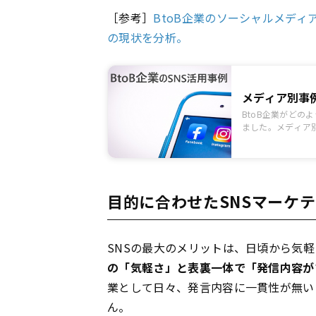
［参考］
BtoB企業のソーシャルメディア
の現状を分析。
メディア別事例
BtoB企業がどの
ました。メディア
にも役立ちます。B
目的に合わせたSNSマーケ
SNSの最大のメリットは、日頃から気
の「気軽さ」と表裏一体で「発信内容が
業として日々、発言内容に一貫性が無い
ん。