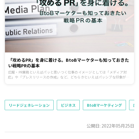
「攻めるPR」を身に着ける。BtoBマーケターも知っておきた
い戦略PRの基本
広報・PR業務といえばパッと思いつく仕事のイメージとしては「メディア対
応」や「プレスリリースの作成」など、どちらかといえばパッシブな印象がま
だまだ根強いのではないでしょうか。しかしそれは「PR後進国」ともいわれる
日本企業においての話。大統領選などでもPRパーソンが大いに活躍する米国な
どでは戦略的に世論形成を仕掛けていく「攻めるPR＝戦略PR」が主流です。
リードジェネレーション
ビジネス
BtoBマーケティング
広
公開日: 2022年05月25日