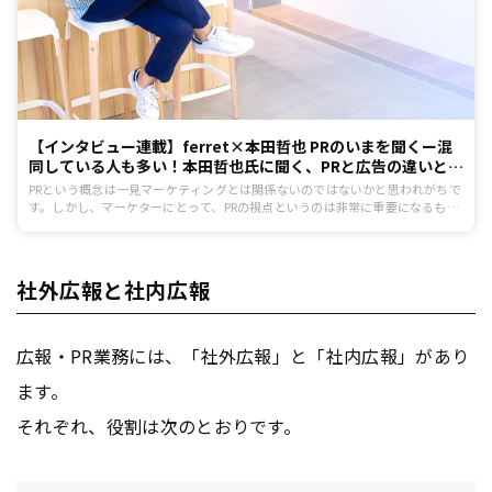
【インタビュー連載】ferret×本田哲也 PRのいまを聞くー混
同している人も多い！本田哲也氏に聞く、PRと広告の違いと
は？
PRという概念は一見マーケティングとは関係ないのではないかと思われがちで
す。しかし、マーケターにとって、PRの視点というのは非常に重要になるも
の。この連載では、そんなPRについて、日本を代表する戦略PR専門家である本
田哲也氏に伺います。記念すべき第1回目となる今回は、基本中の基本！ PRと
広告の違いについてお聞きしました。
社外広報と社内広報
広報・PR業務には、「社外広報」と「社内広報」があり
ます。
それぞれ、役割は次のとおりです。