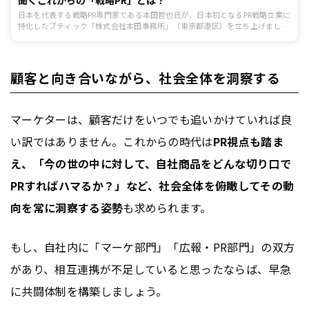
日本を代表する戦略PR専門家である本田哲也氏が、日本初となるPR戦略立案に
特化したブティック「株式会社本田事務所」（東京都港区）を立ち上げまし
た。「Powered By PR～日本のPRには「戦略」が足りない。～」というキャッ
チフレーズを冠した、同社の狙いとは。そしてこのタイミングで新たな道を切
り拓くこととなった、本田氏の想いとは？「世界でもっとも影響力のあるPRプ
ロフェッショナル300人」（PRWeek誌）に選ばれたPRの専門家本田氏にPRに
顧客と向き合いながら、社会全体を洞察する
対する想いや、今後の展望について話を伺いました。
マーケターは、顧客だけをいつでも追いかけていれば良
い訳ではありません。これからの時代は
PR視点も踏ま
え、「今の世の中に対して、自社商品をどんな切り口で
PRすればハマるか？」など、社会全体を俯瞰してその動
向を常に洞察する姿勢
も求められます。
もし、自社内に「マーケ部門」「広報・PR部門」の双方
があり、相互連携が不足していると思ったならば、早急
に共闘体制を構築しましょう。