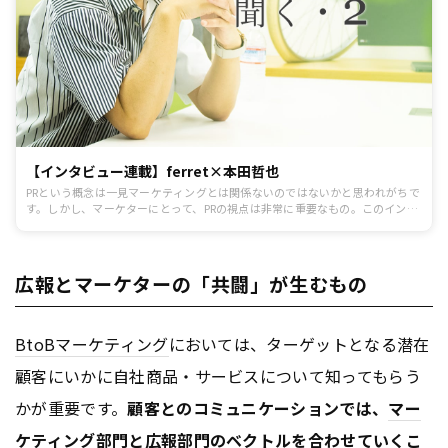
【インタビュー連載】ferret×本田哲也
PRという概念は一見マーケティングとは関係ないのではないかと思われがちで
す。しかし、マーケターにとって、PRの視点は非常に重要なもの。このインタ
ビュー連載では、日本を代表する戦略PR専門家である本田哲也氏に、これから
のPRについて伺います。2回目は、「マーケターが持つべきPR視点とPRパーソ
ンが持つべきマーケティング視点」です。
広報とマーケターの「共闘」が生むもの
BtoB
マーケティング
においては、ターゲットとなる潜在
顧客にいかに自社商品・サービスについて知ってもらう
かが重要です。
顧客とのコミュニケーションでは、
マー
ケティング
部門と広報部門のベクトルを合わせていくこ