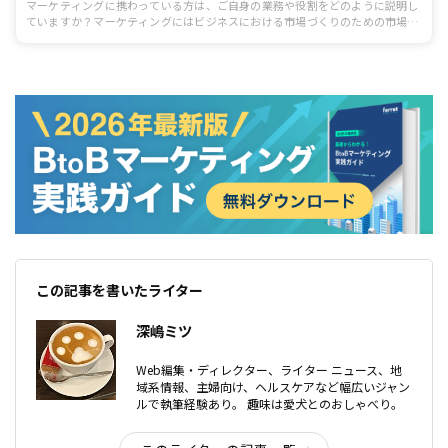
マーケティングに携わっている方は、ご自身の業務や役割をどのように説明し
ていますか？マーケティングにはビジネスにおける市場づくりのための市場・
競合調査や商品開発、販売戦略、それに付随する企業やサービスの価値・ブラ
ンドを高める活動などがありますが、ここに関連する役割が広報（PR＝パブリ
ックリレーションズ）、宣伝、ブランディングです。これらの役割とマーケテ
ィングは切っても切り離せない関係で、また企業によってはマーケティング担
当の役割として広報（PR）や広告・宣伝、ブランディングを担っている場合も
あるため、役割としてパキっと一言で説明するのが難しい領域でもあります。
担当者でもなかなか説明が難しいこの職種の基本的な役割を見てみましょう。
似ているようで役割や目的は異なります。
この記事を書いたライター
深嶋ミツ
Web編集・ディレクター、ライター ニュース、地
域系情報、主婦向け、ヘルスケアなど幅広いジャン
ルで執筆経験あり。 趣味は愛犬とのおしゃべり。