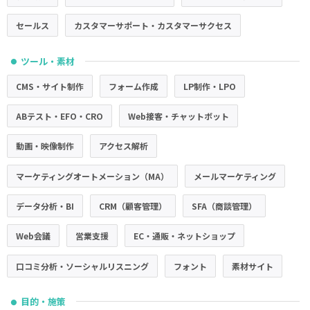
セールス
カスタマーサポート・カスタマーサクセス
ツール・素材
●
CMS・サイト制作
フォーム作成
LP制作・LPO
ABテスト・EFO・CRO
Web接客・チャットボット
動画・映像制作
アクセス解析
マーケティングオートメーション（MA）
メールマーケティング
データ分析・BI
CRM（顧客管理）
SFA（商談管理）
Web会議
営業支援
EC・通販・ネットショップ
口コミ分析・ソーシャルリスニング
フォント
素材サイト
目的・施策
●