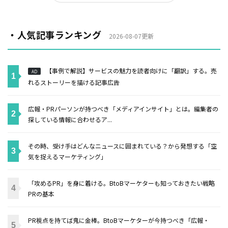
・人気記事ランキング
2026-08-07更新
【事例で解説】サービスの魅力を読者向けに「翻訳」する。売
AD
れるストーリーを描ける記事広告
広報・PRパーソンが持つべき「メディアインサイト」とは。編集者の
探している情報に合わせるア...
その時、受け手はどんなニュースに囲まれている？から発想する「空
気を捉えるマーケティング」
「攻めるPR」を身に着ける。BtoBマーケターも知っておきたい戦略
PRの基本
PR視点を持てば鬼に金棒。BtoBマーケターが今持つべき「広報・