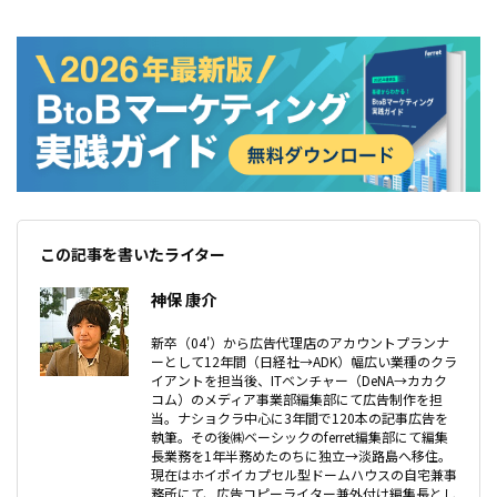
この記事を書いたライター
神保 康介
新卒（04'）から広告代理店のアカウントプランナ
ーとして12年間（日経社→ADK）幅広い業種のクラ
イアントを担当後、ITベンチャー（DeNA→カカク
コム）のメディア事業部編集部にて広告制作を担
当。ナショクラ中心に3年間で120本の記事広告を
執筆。その後㈱ベーシックのferret編集部にて編集
長業務を1年半務めたのちに独立→淡路島へ移住。
現在はホイポイカプセル型ドームハウスの自宅兼事
務所にて、広告コピーライター兼外付け編集長とし