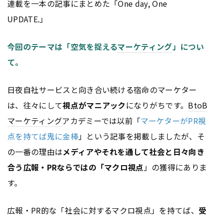
連載を一本の記事にまとめた「One day, One
UPDATE.」
今回のテーマは「空気を捉える
マーケティング
」につい
て。
日夜自社サービスと向き合い続ける宿命のマーケター
は、往々にして
視点がマニアック
になりがちです。
BtoB
マーケティング
アカデミーでは以前「
マーケターがPR視
点を持てば鬼に金棒
」という記事を掲載しましたが、そ
の一番の理由は
メディアやそれを通して社会と日々向き
合う広報・PRならではの「マクロ視点
」の獲得にありま
す。
広報・PR的な「社会に対するマクロ視点」を持てば、
受