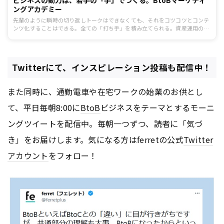
ビジネスの動力は、若手の「手」でつくる。BtoBマーケティ
ングアカデミー
先輩のように瞬時の切り返しトークはできなくても、それをコツコツとコンテ
ンツ化することはできる。全ての「打ち手」を積み立てられる。資産運用のよ
うに、どんどん成果が膨らんでいく。それが、BtoBマーケティングの魅力。
Twitterにて、インスピレーション投稿も配信中！
また同時に、通勤電車や在宅ワークの始業のお供とし
て、平日毎朝8:00に
BtoB
ビジネスをテーマとするモーニ
ングツイートを配信中。毎朝一つずつ、読者に「気づ
き」をお届けします。気になる方はferretの公式
Twitter
アカウント
をフォロー！