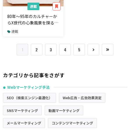
連載
80年～95年のカルチャーか
らX世代の心象風景を探る。
時代の「映し鏡」として、
連載
広告コピーが描いたものと
は？
1
2
3
4
5
カテゴリから記事をさがす
Webマーケティング手法
●
SEO（検索エンジン最適化）
Web広告・広告効果測定
SNSマーケティング
動画マーケティング
メールマーケティング
コンテンツマーケティング