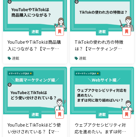
連載
連載
YouTubeやTikTokは商品購
TikTokの使われ方の特徴
入につながる？【マーケテ
は？【マーケティング
ィングQ&A】
Q&A】
連載
連載
連載
連載
YouTubeとTikTokはどう使
ウェブアクセシビリティ対
い分けされている？【マー
応を進めたい。まずは何に