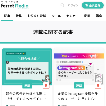
ログイン
会員登録
記事
特集
お役立ち資料
ツール
セミナー
動画
講座
連載
に関する記事
連載
連載
競合の広告を分析する際に
企業のInstagram投稿を多
リサーチするべきポイント
くのユーザーに見てもらう
は？【マーケティング
方法は？【マーケティング
連載
連載