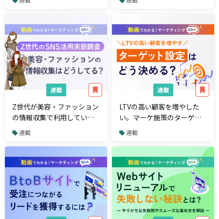
Q&A】
Q&A】
連載
連載
Z世代が美容・ファッション
LTVの高い顧客を増やした
の情報収集で利用している
い。マーケ施策のターゲッ
SNSは？【マーケティング
トはどう決める？【マーケ
連載
連載
Q&A】
ティングQ&A】