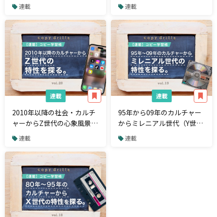
ケティングQ&A】
取り組めばいい？【マーケ
連載
連載
ティングQ&A】
連載
連載
2010年以降の社会・カルチ
95年から09年のカルチャー
ャーからZ世代の心象風景を
からミレニアル世代（Y世
探る。今最注目される世代
代）の心象風景を探る。停
連載
連載
の価値観を育んだものと
滞の時代に培われた感性と
は？
は？