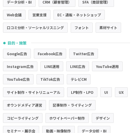
データ分析・BI
CRM（顧客管理）
SFA（商談管理）
Web会議
営業支援
EC・通販・ネットショップ
口コミ分析・ソーシャルリスニング
フォント
素材サイト
目的・施策
●
Google広告
Facebook広告
Twitter広告
Instagram広告
LINE運用
LINE広告
YouTube運用
YouTube広告
TikTok広告
テレビCM
サイト制作・サイトリニューアル
LP制作・LPO
UI
UX
オウンドメディア運営
記事制作・ライティング
コピーライティング
ホワイトペーパー制作
デザイン
セミナー・展示会
動画・映像制作
データ分析・BI