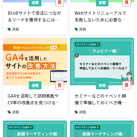
連載
連載
BtoBサイトで受注につなが
Webサイトリニューアルで
るリードを獲得するには？
失敗しないために必要なこ
【マーケティングQ&A】
とは？【マーケティング
連載
連載
Q&A】
連載
連載
GA4を活用して訪問者数や
セミナーなどのイベント開
CV率の改善点を見つけるに
催で準備しておくべき機
は？【マーケティング
材・ツールは？【マーケテ
連載
連載
Q&A】
ィングQ&A】