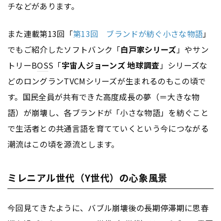
チなどがあります。
また連載第13回「
第13回 ブランドが紡ぐ小さな物語
」
でもご紹介したソフトバンク「
白戸家シリーズ
」やサン
トリーB
OS
S「
宇宙人ジョーンズ 地球調査
」シリーズな
どのロングランTVCMシリーズが生まれるのもこの頃で
す。国民全員が共有できた高度成長の夢（＝大きな物
語）が崩壊し、各ブランドが「小さな物語」を紡ぐこと
で生活者との共通言語を育てていくという今につながる
潮流はこの頃を源流とします。
ミレニアル世代（Y世代）の心象風景
今回見てきたように、バブル崩壊後の長期停滞期に思春