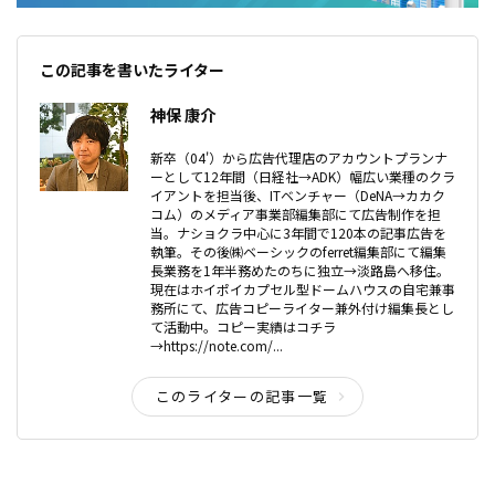
この記事を書いたライター
神保 康介
新卒（04'）から広告代理店のアカウントプランナ
ーとして12年間（日経社→ADK）幅広い業種のクラ
イアントを担当後、ITベンチャー（DeNA→カカク
コム）のメディア事業部編集部にて広告制作を担
当。ナショクラ中心に3年間で120本の記事広告を
執筆。その後㈱ベーシックのferret編集部にて編集
長業務を1年半務めたのちに独立→淡路島へ移住。
現在はホイポイカプセル型ドームハウスの自宅兼事
務所にて、広告コピーライター兼外付け編集長とし
て活動中。コピー実績はコチラ
→https://note.com/...
このライターの記事一覧