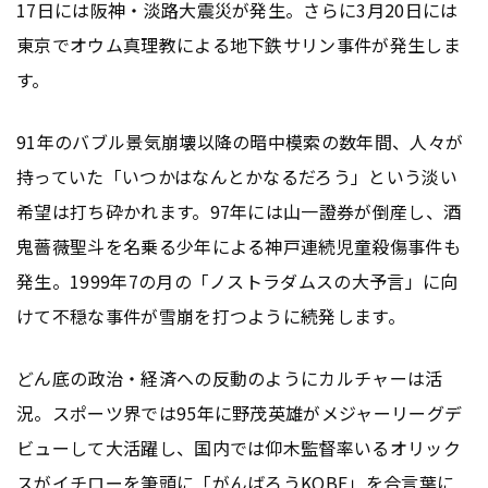
17日には阪神・淡路大震災が発生。さらに3月20日には
東京でオウム真理教による地下鉄サリン事件が発生しま
す。
91年のバブル景気崩壊以降の暗中模索の数年間、人々が
持っていた「いつかはなんとかなるだろう」という淡い
希望は打ち砕かれます。97年には山一證券が倒産し、酒
鬼薔薇聖斗を名乗る少年による神戸連続児童殺傷事件も
発生。1999年7の月の「ノストラダムスの大予言」に向
けて不穏な事件が雪崩を打つように続発します。
どん底の政治・経済への反動のようにカルチャーは活
況。スポーツ界では95年に野茂英雄がメジャーリーグデ
ビューして大活躍し、国内では仰木監督率いるオリック
スがイチローを筆頭に「がんばろうKOBE」を合言葉に