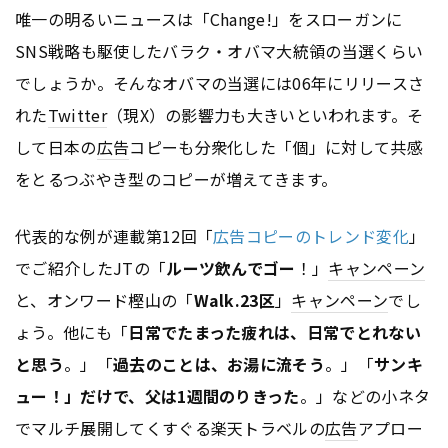
唯一の明るいニュースは「Change!」をスローガンに
SNS戦略も駆使したバラク・オバマ大統領の当選くらい
でしょうか。そんなオバマの当選には06年にリリースさ
れた
Twitter
（現X）の影響力も大きいといわれます。そ
して日本の
広告
コピーも分衆化した「個」に対して共感
をとるつぶやき型のコピーが増えてきます。
代表的な例が連載第12回「
広告コピーのトレンド変化
」
でご紹介したJTの「
ルーツ飲んでゴー
！」
キャンペーン
と、オンワード樫山の「
Walk.23区
」
キャンペーン
でし
ょう。他にも「
日常でたまった疲れは、日常でとれない
と思う
。」「
過去のことは、お湯に流そう
。」「
サンキ
ュー！」だけで、父は1週間のりきった
。」などの小ネタ
でマルチ展開してくすぐる楽天トラベルの
広告
アプロー