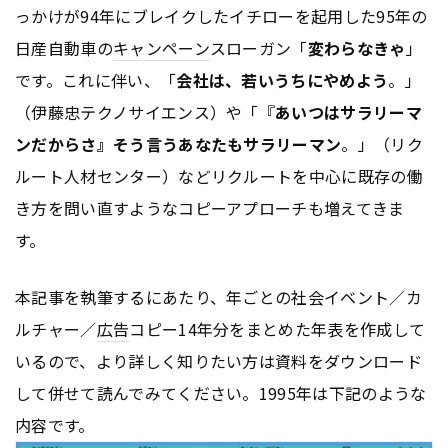
っかけが94年にブレイクしたイチローを起用した95年の
日産自動車の
キャンペーン
スローガン「
変わらなきゃ
」
です。これに伴い、「
会社は、若いうちにやめよう
。」
（伊藤忠テクノサイエンス）や「『
あいつはサラリーマ
ンだからさ』そう言うあなたもサラリーマン
。」（リク
ルート人材センター）などリクルートを中心に既存の働
き方を問い直すようなコピーアプローチも増えてきま
す。
本記事を執筆するにあたり、年ごとの社会イベント／カ
ルチャー／
広告
コピー14年分をまとめた年表を作成して
いるので、より詳しく知りたい方は資料をダウンロード
して併せて読んでみてください。1995年は下記のような
内容です。