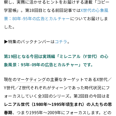
察し、実務に活かせるヒントをお届けする連載「コピー
学習帳」。第18回目となる前回記事では
X世代の心象風
景：80年-95年の広告とカルチャー
についてお届けしま
した。
▶特集のバックナンバーは
コチラ
。
第19回となる今回は実践編「ミレニアル（Y世代）の心
象風景：95年-09年の
広告
とカルチャー」です。
現在の
マーケティング
の主要なターゲットであるX世代／
Y世代／Z世代それぞれがティーンであった時代状況にフ
ォーカスしていく全3回のシリーズ。第2回目の今回は
ミ
レニアル世代（1980年～1995年頃生まれ）の人たちの思
春期
、つまり1995年～2009年にフォーカスします。どの