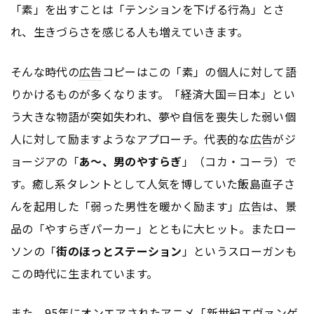
「素」を出すことは「テンションを下げる行為」とさ
れ、生きづらさを感じる人も増えていきます。
そんな時代の
広告
コピーはこの「素」の個人に対して語
りかけるものが多くなります。「経済大国＝日本」とい
う大きな物語が突如失われ、夢や自信を喪失した弱い個
人に対して励ますようなアプローチ。代表的な
広告
がジ
ョージアの「
あ～、男のやすらぎ
」（コカ・コーラ）で
す。癒し系タレントとして人気を博していた飯島直子さ
んを起用した「弱った男性を暖かく励ます」
広告
は、景
品の「やすらぎパーカー」とともに大ヒット。またロー
ソンの「
街のほっとステーション
」というスローガンも
この時代に生まれています。
また、95年にオンエアされたアニメ「新世紀エヴァンゲ