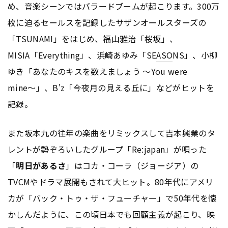
め、音楽シーンではバラードブームが起こります。300万
枚に迫るセールスを記録したサザンオールスターズの
「TSUNAMI」をはじめ、福山雅治「桜坂」、
MISIA「Everything」、浜崎あゆみ「SE
ASO
NS」、小柳
ゆき「あなたのキスを数えましょう 〜You were
mine〜」、B'z「今夜月の見える丘に」などがヒットを
記録。
また坂本九の往年の楽曲をリミックスして吉本興業のタ
レントが勢ぞろいしたグループ「Re:japan」が唄った
「
明日があるさ
」はコカ・コーラ（ジョージア）の
TVCMやドラマ展開もされて大ヒット。80年代にアメリ
カが「バック・トゥ・ザ・フューチャー」で50年代を懐
かしんだように、この頃日本でも回顧主義が起こり、映