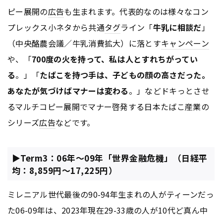
ピー展開の
広告
も生まれます。代表的なのは様々なコン
プレックス小ネタから共通
タグ
ライン「
牛乳に相談だ
」
（中央酪農会議／牛乳消費拡大）に落とす
キャンペーン
や、「
700度の火を持って、私は人とすれちがってい
る
。」「
たばこを持つ手は、子どもの顔の高さだった。
あなたが気づけばマナーは変わる
。」などドキっとさせ
るマルチコピー展開でマナー啓発する日本たばこ産業の
シリーズ
広告
などです。
▶Term3：06年～09年「世界金融危機」（日経平
均：8,859円～17,225円）
ミレニアル世代最後の90-94年生まれの人がティーンだっ
た06-09年は、2023年現在29-33歳の人が10代ど真ん中