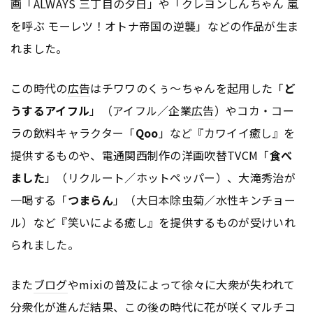
画「ALWAYS 三丁目の夕日」や「クレヨンしんちゃん 嵐
を呼ぶ モーレツ！オトナ帝国の逆襲」などの作品が生ま
れました。
この時代の
広告
はチワワのくぅ～ちゃんを起用した「
ど
うするアイフル
」（アイフル／企業
広告
）やコカ・コー
ラの飲料キャラクター「
Qoo
」など『カワイイ癒し』を
提供するものや、電通関西制作の洋画吹替TVCM「
食べ
ました
」（リクルート／ホットペッパー）、大滝秀治が
一喝する「
つまらん
」（大日本除虫菊／水性キンチョー
ル）など『笑いによる癒し』を提供するものが受けいれ
られました。
また
ブログ
やmixiの普及によって徐々に大衆が失われて
分衆化が進んだ結果、この後の時代に花が咲くマルチコ