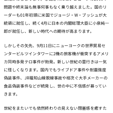
問題や終末論も無事何事もなく乗り越えました。国のリ
ーダーも01年初頭に米国でジョージ・W・ブッシュが大
統領に就任し、続く4月に日本の内閣総理大臣に小泉純一
郎が就任し、新しい時代への期待が高まります。
しかしその矢先、9月11日にニューヨークの世界貿易セ
ンタービルツインタワーに2機の旅客機が衝突するアメリ
カ同時多発テロ事件が勃発。新しい世紀の雲行きは一気
に怪しくなります。国内でもライブドア事件や耐震強度
偽装事件、JR福知山線脱線事故や相次ぐ大手メーカーの
食品偽装事件などが続発し、世の中に不信感が募ってい
きます。
世紀をまたいでも依然終わりの見えない閉塞感を癒すた