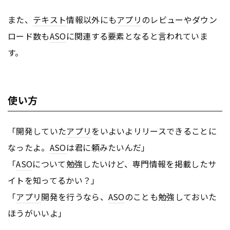
また、
テキスト
情報以外にも
アプリ
のレビューやダウン
ロード数も
ASO
に関連する要素となると言われていま
す。
使い方
「開発していた
アプリ
をいよいよリリースできることに
なったよ。
ASO
は君に頼みたいんだ」
「
ASO
について勉強したいけど、専門情報を掲載したサ
イトを知ってるかい？」
「
アプリ
開発を行うなら、
ASO
のことも勉強しておいた
ほうがいいよ」