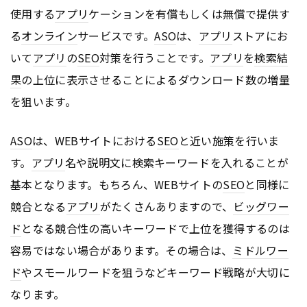
使用する
アプリ
ケーションを有償もしくは無償で提供す
る
オンライン
サービスです。
ASO
は、
アプリ
ストアにお
いて
アプリ
の
SEO
対策を行うことです。
アプリ
を
検索結
果
の上位に表示させることによるダウンロード数の増量
を狙います。
ASO
は、WEBサイトにおける
SEO
と近い施策を行いま
す。
アプリ
名や説明文に検索キーワードを入れることが
基本となります。もちろん、WEBサイトの
SEO
と同様に
競合となる
アプリ
がたくさんありますので、
ビッグワー
ド
となる競合性の高いキーワードで上位を獲得するのは
容易ではない場合があります。その場合は、
ミドルワー
ド
やスモールワードを狙うなどキーワード戦略が大切に
なります。