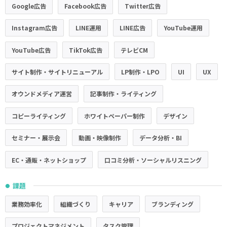
Google広告
Facebook広告
Twitter広告
Instagram広告
LINE運用
LINE広告
YouTube運用
YouTube広告
TikTok広告
テレビCM
サイト制作・サイトリニューアル
LP制作・LPO
UI
UX
オウンドメディア運営
記事制作・ライティング
コピーライティング
ホワイトペーパー制作
デザイン
セミナー・展示会
動画・映像制作
データ分析・BI
EC・通販・ネットショップ
口コミ分析・ソーシャルリスニング
課題
●
業務効率化
組織づくり
キャリア
ブランディング
プロジェクトマネジメント
タスク管理