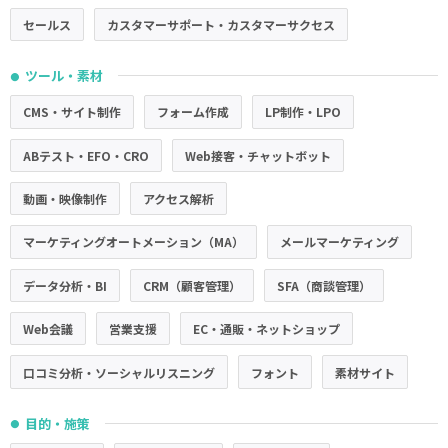
セールス
カスタマーサポート・カスタマーサクセス
ツール・素材
●
CMS・サイト制作
フォーム作成
LP制作・LPO
ABテスト・EFO・CRO
Web接客・チャットボット
動画・映像制作
アクセス解析
マーケティングオートメーション（MA）
メールマーケティング
データ分析・BI
CRM（顧客管理）
SFA（商談管理）
Web会議
営業支援
EC・通販・ネットショップ
口コミ分析・ソーシャルリスニング
フォント
素材サイト
目的・施策
●