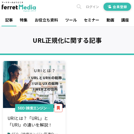
ログイン
会員登録
記事
特集
お役立ち資料
ツール
セミナー
動画
講座
URL正規化
に関する記事
SEO（検索エンジン最適化）
URIとは？「URL」と
「URI」の違いを解説！
SEO（検索エンジン最適化） / 内部対策 / URL正規化