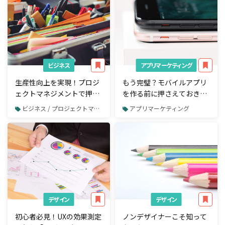
ビジネス
アプリマーケティング
生産性向上を実現！プロジ
もう完璧？モバイルアプリ
ェクトマネジメントで押さ
を作る前に押さえておきた
えたい代表的な3つの手法
い5つのチェックポイント
ビジネス / プロジェクトマネジメント
アプリマーケティング
デザイン
デザイン
初心者必見！UXの効果測定
ノンデザイナーこそ知って