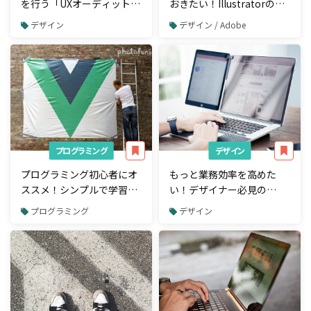
を行う「UXオーディット」
おきたい！Illustratorの基
の重要チェックポイント5
本操作＆便利な小技11選
デザイン
デザイン / Adobe
つ
プログラミング
デザイン
プログラミング初心者にオ
もっと業務効率を高めた
ススメ！シンプルで学習障
い！デザイナー必見の
壁が低いJavaScriptのフレ
Chrome拡張機能10選
プログラミング
デザイン
ームワーク「Vue.js」の特
徴と学習方法