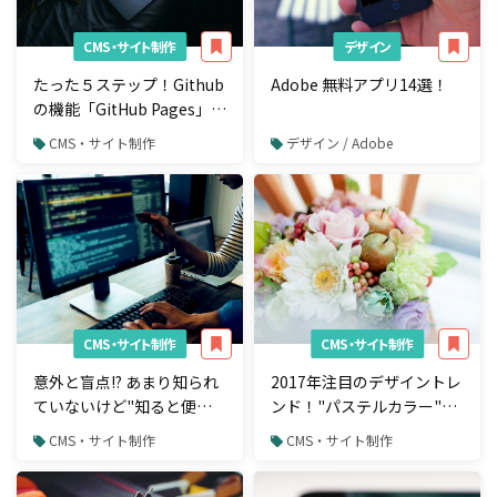
CMS・サイト制作
デザイン
たった５ステップ！Github
Adobe 無料アプリ14選！
の機能「GitHub Pages」で
ホームページを制作しよう
CMS・サイト制作
デザイン / Adobe
CMS・サイト制作
CMS・サイト制作
意外と盲点!? あまり知られ
2017年注目のデザイントレ
ていないけど"知ると便
ンド！"パステルカラー"が
利"なCSSプロパティ19選
印象的なホームページ11選
CMS・サイト制作
CMS・サイト制作