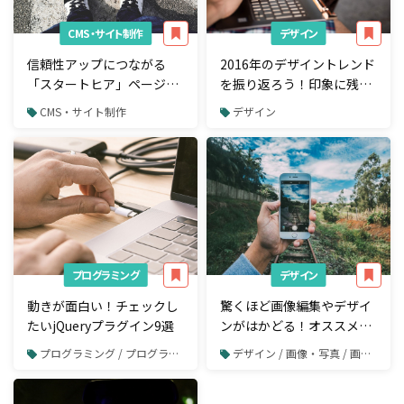
CMS・サイト制作
デザイン
信頼性アップにつながる
2016年のデザイントレンド
「スタートヒア」ページを
を振り返ろう！印象に残る
サイト内に設ける5つのメ
国内・海外サイト49選
CMS・サイト制作
デザイン
リット
プログラミング
デザイン
動きが面白い！チェックし
驚くほど画像編集やデザイ
たいjQueryプラグイン9選
ンがはかどる！オススメの
iPhone・iPadアプリ7選
プログラミング / プログラミング言語
デザイン / 画像・写真 / 画像や写真の加工・編集