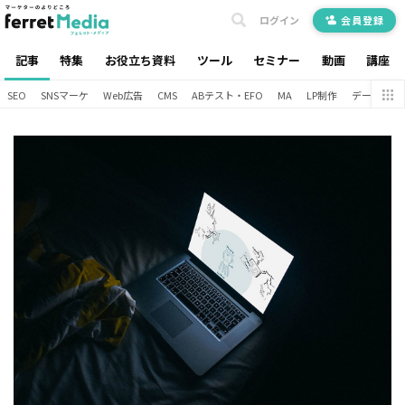
ログイン
会員登録
記事
特集
お役立ち資料
ツール
セミナー
動画
講座
SEO
SNSマーケ
Web広告
CMS
ABテスト・EFO
MA
LP制作
データ分析