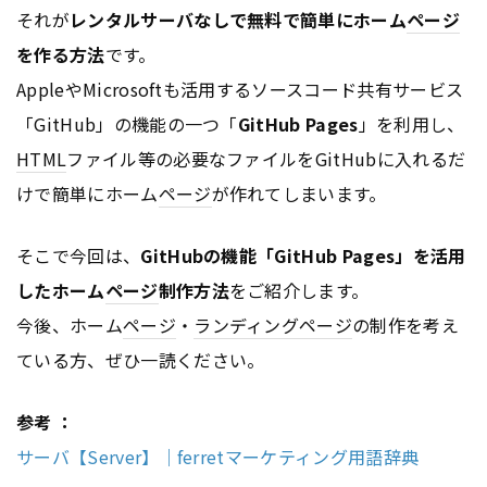
それが
レンタルサーバなしで無料で簡単にホーム
ページ
を作る方法
です。
AppleやMicrosoftも活用するソースコード共有サービス
「GitHub」の機能の一つ「
GitHub Pages
」を利用し、
HTML
ファイル等の必要なファイルをGitHubに入れるだ
けで簡単にホーム
ページ
が作れてしまいます。
そこで今回は、
GitHubの機能「GitHub Pages」を活用
したホーム
ページ
制作方法
をご紹介します。
今後、ホーム
ページ
・
ランディングページ
の制作を考え
ている方、ぜひ一読ください。
参考 ：
サーバ【Server】｜ferretマーケティング用語辞典