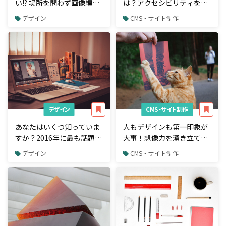
い!? 場所を問わず画像編集
は？アクセシビリティを高
できるCSSデザインフィル
めて離脱率を低くするため
デザイン
CMS・サイト制作
ターの画像編集エフェクト
の5つのポイント
9選
デザイン
CMS・サイト制作
あなたはいくつ知っていま
人もデザインも第一印象が
すか？2016年に最も話題に
大事！想像力を湧き立てる
なったWebデザイントレン
オーバーレイ手法を上手に
デザイン
CMS・サイト制作
ド17選
活用したホームページ18選