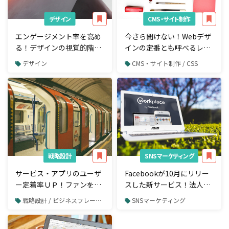
デザイン
CMS・サイト制作
エンゲージメント率を高め
今さら聞けない！Webデザ
る！デザインの視覚的階層
インの定番とも呼べるレイ
ルール「ビジュアルヒエラ
アウト方法「グリッドレイ
デザイン
CMS・サイト制作 / CSS
ルキー」3つのコツ
アウト」の基本
戦略設計
SNSマーケティング
サービス・アプリのユーザ
Facebookが10月にリリー
ー定着率ＵＰ！ファンを増
スした新サービス！法人版
やすための仕組み「ユーザ
の社内SNS「Workplace」
戦略設計 / ビジネスフレームワーク
SNSマーケティング
ーオンボーディング」と
を使う3つのメリット
は？