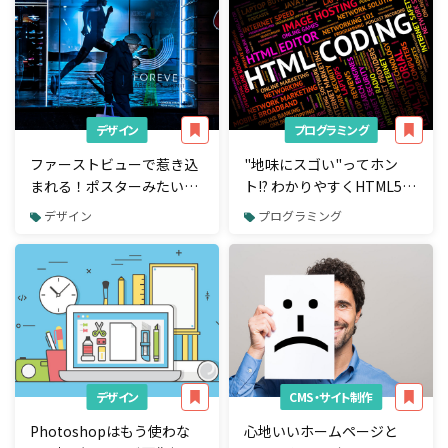
デザイン
プログラミング
ファーストビューで惹き込
"地味にスゴい"ってホン
まれる！ポスターみたいな
ト!? わかりやすくHTML5.1
大胆なタイポグラフィを使
の追加された新機能を紹介
デザイン
プログラミング
ったWebサイト20選
デザイン
CMS・サイト制作
Photoshopはもう使わな
心地いいホームページと