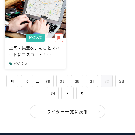
ビジネス
上司・先輩を、もっとスマ
ートにエスコート！
Googleマップ 便利な機
ビジネス
能・使い方9選
…
28
29
30
31
32
33
34
ライター一覧に戻る