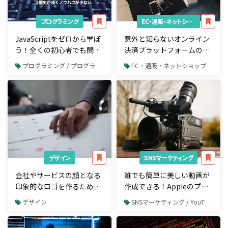
プログラミング
EC・通販・ネットショップ
JavaScriptをゼロから学ぼ
意外と知らないオンライン
う！全くの初心者でも問題
決済プラットフォームの7
なし
つの導入メリットとツール
プログラミング / プログラミング言語
EC・通販・ネットショップ
5選
デザイン
SNSマーケティング
会社やサービスの顔となる
誰でも簡単に美しい動画が
印象的なロゴを作るための
作成できる！Appleのプレ
5つの手順と7つの注意点
ゼンテーションソフ
デザイン
SNSマーケティング / YouTube
ト"Keynote"でマーケティ
ング動画を作ろう