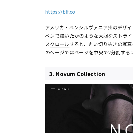
https://bff.co
アメリカ・ペンシルヴァニア州のデザイン制
ペンで描いたかのような大胆なストライ
ス
クロール
すると、丸い切り抜きの写真
の
ページ
では
ページ
を中央で2分割する
3. Novum Collection