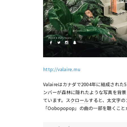
http://valaire.mu
Valaireはカナダで2004年に結成さ
ンバーが森林に隠れたような写真を背景
ています。ス
クロール
すると、太文字の
「Oobopopop」の曲の一部を聴くこ