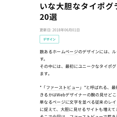
いな大胆なタイポグ
20選
更新日: 2018年06月01日
デザイン
数あるホーム
ページ
のデザインには、ル
す。
その中には、最初にユニークなタイポグ
ます。
*「
ファーストビュー
」*と呼ばれる、
きるかはWebデザイナーの腕の見せどこ
単なる
ページ
に文字を並べる従来の
レイ
に捉えて、大胆に見せるサイトも増えて
そこで今回は、
ファーストビュー
で惹き