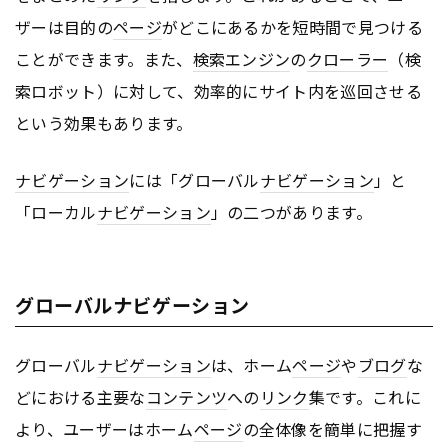
ザーは目的の
ページ
がどこにあるかを短時間で見つける
ことができます。また、
検索エンジン
の
クローラー
（検
索ロボット）に対して、効率的にサイト内を巡回させる
という効果もあります。
ナビゲーション
には「グローバル
ナビゲーション
」と
「ローカル
ナビゲーション
」の二つがあります。
グローバルナビゲーション
グローバル
ナビゲーション
は、ホーム
ページ
や
ブログ
な
どにおける主要な
コンテンツ
への
リンク
集です。これに
より、ユーザーはホーム
ページ
の全体像を簡単に把握す