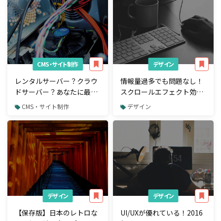
CMS・サイト制作
デザイン
レンタルサーバー？クラウ
情報量過多でも問題なし！
ドサーバー？あなたに最適
スクロールエフェクト効果
なサーバーの形態を見極め
を上手に活用したサイト13
CMS・サイト制作
デザイン
るポイントを徹底解説
選
デザイン
デザイン
【保存版】日本のレトロな
UI/UXが優れている！2016