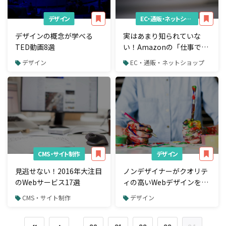
デザイン
EC・通販・ネットショップ
デザインの概念が学べる
実はあまり知られていな
TED動画8選
い！Amazonの「仕事で使
える」サービス8選
デザイン
EC・通販・ネットショップ
CMS・サイト制作
デザイン
見逃せない！2016年大注目
ノンデザイナーがクオリテ
のWebサービス17選
ィの高いWebデザインを作
成する時に気をつけたい4
CMS・サイト制作
デザイン
つのポイント