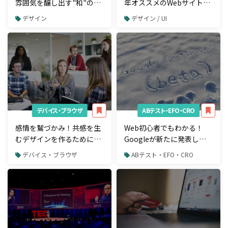
雰囲気を醸し出す"和"のデ
年オススメのWebサイト・
ザイン！オススメ15選
アプリ9選
デザイン
デザイン / UI
デバイス・ブラウザ
ABテスト・EFO・CRO
感情を鷲づかみ！共感を生
Web初心者でもわかる！
むデザインを作るために気
Googleが新たに発表した
をつけたい5つのポイント
GA連動型A/Bテストツール
デバイス・ブラウザ
ABテスト・EFO・CRO
「Google
Optimize（beta）」の凄
みに迫る