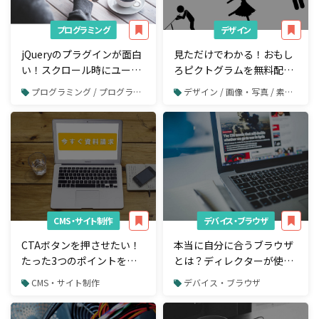
プログラミング
デザイン
jQueryのプラグインが面白
見ただけでわかる！おもし
い！スクロール時にユーザ
ろピクトグラムを無料配布
ーを惹きつけるオススメ12
しているサイトまとめ
プログラミング / プログラミングスキル
デザイン / 画像・写真 / 素材サイト
選
CMS・サイト制作
デバイス・ブラウザ
CTAボタンを押させたい！
本当に自分に合うブラウザ
たった3つのポイントを意
とは？ディレクターが使う
識するだけでホームページ
べきWebブラウザ9選
CMS・サイト制作
デバイス・ブラウザ
のCV率の最大化に成功