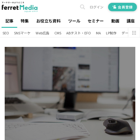
ログイン
会員登録
記事
特集
お役立ち資料
ツール
セミナー
動画
講座
SEO
SNSマーケ
Web広告
CMS
ABテスト・EFO
MA
LP制作
データ分析