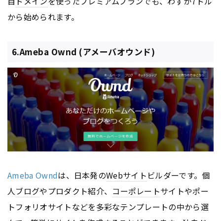
自
ドメイン
を使ったプレミアムプランでも、わずか7ドル
から始められます。
6.Ameba Ownd (アメーバオウンド)
Ameba Ownd
は、日本発の
Webサイト
ビルダーです。個
人
ブログ
やプロダクト紹介、
コーポレート
サイトやポー
トフォリオサイトなどを多彩なテンプレートの中から選