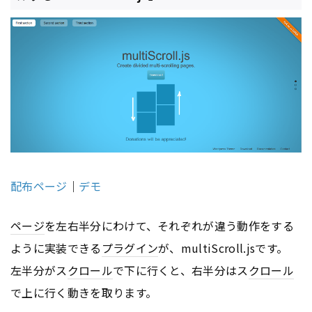
配布ページ
｜
デモ
ページ
を左右半分にわけて、それぞれが違う動作をする
ように実装できる
プラグイン
が、multiScroll.jsです。
左半分がス
クロール
で下に行くと、右半分はス
クロール
で上に行く動きを取ります。