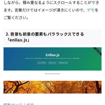
しながら、積み重なるようにス
クロール
することができ
ます。言葉だけではイメージが湧きにくいので、
デモ
を
ご覧ください。
2. 背景も前景の要素もパララックスできる
「enllax.js」
配布ページ
｜
デモ