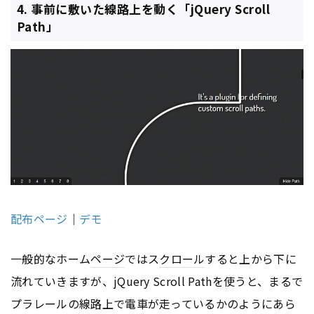
4. 事前に敷いた線路上を動く「jQuery Scroll
Path」
配布ページ
｜
デモ
一般的なホーム
ページ
ではス
クロール
すると上から下に
流れていきますが、jQuery Scroll Pathを使うと、まるで
プラレールの線路上で電車が走っているかのようにあら