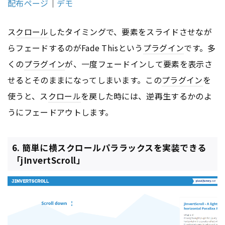
配布ページ
｜
デモ
ス
クロール
したタイミングで、要素をスライドさせなが
らフェードするのがFade Thisという
プラグイン
です。多
くの
プラグイン
が、一度フェードインして要素を表示さ
せるとそのままになってしまいます。この
プラグイン
を
使うと、ス
クロール
を戻した時には、逆再生するかのよ
うにフェードアウトします。
6. 簡単に横スクロールパララックスを実装できる
「jInvertScroll」