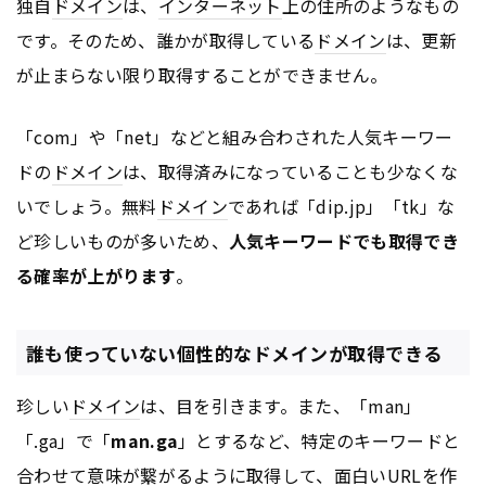
独自
ドメイン
は、
インターネット
上の住所のようなもの
です。そのため、誰かが取得している
ドメイン
は、更新
が止まらない限り取得することができません。
「com」や「net」などと組み合わされた人気キーワー
ドの
ドメイン
は、取得済みになっていることも少なくな
いでしょう。無料
ドメイン
であれば「dip.jp」「tk」な
ど珍しいものが多いため、
人気キーワードでも取得でき
る確率が上がります
。
誰も使っていない個性的なドメインが取得できる
珍しい
ドメイン
は、目を引きます。また、「man」
「.ga」で「
man.ga
」とするなど、特定のキーワードと
合わせて意味が繋がるように取得して、面白い
URL
を作