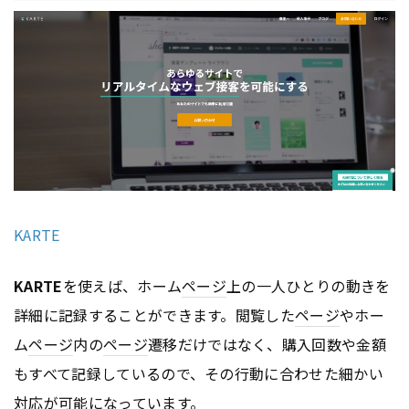
KARTE
KARTE
を使えば、ホーム
ページ
上の一人ひとりの動きを
詳細に記録することができます。閲覧した
ページ
やホー
ム
ページ
内の
ページ
遷移だけではなく、購入回数や金額
もすべて記録しているので、その行動に合わせた細かい
対応が可能になっています。