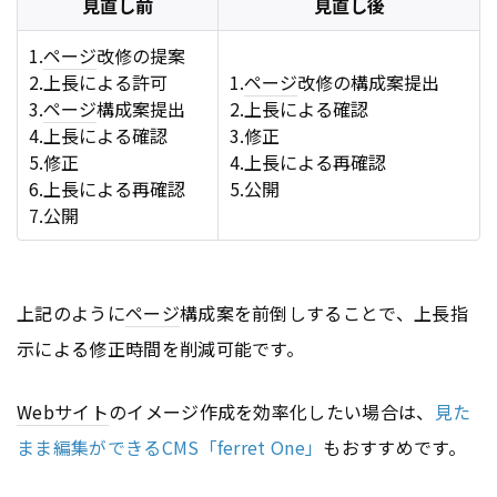
見直し前
見直し後
1.
ページ
改修の提案
2.上長による許可
1.
ページ
改修の構成案提出
3.
ページ
構成案提出
2.上長による確認
4.上長による確認
3.修正
5.修正
4.上長による再確認
6.上長による再確認
5.公開
7.公開
上記のように
ページ
構成案を前倒しすることで、上長指
示による修正時間を削減可能です。
Webサイト
のイメージ作成を効率化したい場合は、
見た
まま編集ができるCMS「ferret One」
もおすすめです。