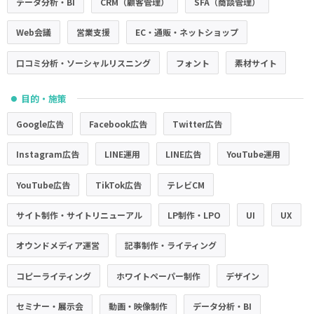
データ分析・BI
CRM（顧客管理）
SFA（商談管理）
Web会議
営業支援
EC・通販・ネットショップ
口コミ分析・ソーシャルリスニング
フォント
素材サイト
目的・施策
●
Google広告
Facebook広告
Twitter広告
Instagram広告
LINE運用
LINE広告
YouTube運用
YouTube広告
TikTok広告
テレビCM
サイト制作・サイトリニューアル
LP制作・LPO
UI
UX
オウンドメディア運営
記事制作・ライティング
コピーライティング
ホワイトペーパー制作
デザイン
セミナー・展示会
動画・映像制作
データ分析・BI