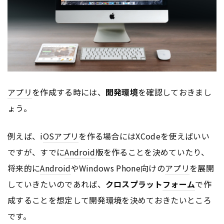
アプリ
を作成する時には、
開発環境
を確認しておきまし
ょう。
例えば、i
OS
アプリ
を作る場合にはXCodeを使えばいい
ですが、すでに
Android
版を作ることを決めていたり、
将来的に
Android
やWindows Phone向けの
アプリ
を展開
していきたいのであれば、
クロスプラット
フォーム
で作
成することを想定して開発環境を決めておきたいところ
です。