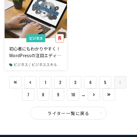
ビジネス
初心者にもわかりやすく！
WordPressの注目エディタ
ー「Gutenberg」の基本的
ビジネス / ビジネススキル
な使い方
1
2
3
4
5
6
…
7
8
9
10
ライター一覧に戻る