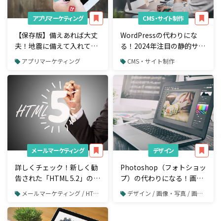
アプリマーケティング
CMS・サイト制作
【保存版】備えあれば大丈
WordPressの代わりにな
夫！地震に備えて入れてお
る！2024年注目の静的サイ
きたい便利な国産・海外
トジェネレーター6選
アプリマーケティング
CMS・サイト制作
iPhoneアプリ15選
メールマーケティング
デザイン
詳しくチェック！新しく勧
Photoshop（フォトショッ
告された「HTML 5.2」の変
プ）の代わりになる！画像
更点
編集アプリ・Webサービス
メールマーケティング / HTMLメール
デザイン / 画像・写真 / 画像や写真の加工・編集
13選