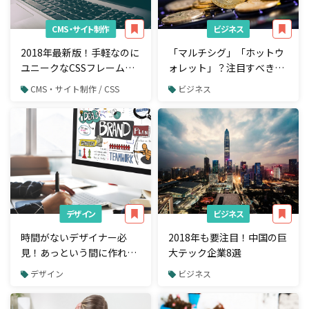
CMS・サイト制作
ビジネス
2018年最新版！手軽なのに
「マルチシグ」「ホットウ
ユニークなCSSフレームワ
ォレット」？注目すべき仮
ーク4選
想通貨の重要キーワード7
CMS・サイト制作 / CSS
ビジネス
選
デザイン
ビジネス
時間がないデザイナー必
2018年も要注目！中国の巨
見！あっという間に作れて
大テック企業8選
しまうロゴジェネレーター
デザイン
ビジネス
7選