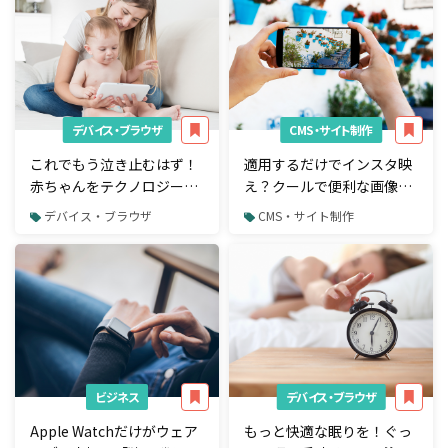
デバイス・ブラウザ
CMS・サイト制作
これでもう泣き止むはず！
適用するだけでインスタ映
赤ちゃんをテクノロジーの
え？クールで便利な画像フ
力で守る注目の「ベビーテ
ィルター系CSSライブラリ5
デバイス・ブラウザ
CMS・サイト制作
ック」5選
選
ビジネス
デバイス・ブラウザ
Apple Watchだけがウェア
もっと快適な眠りを！ぐっ