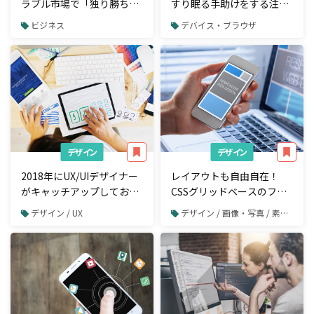
ラブル市場で「独り勝ち」
すり眠る手助けをする注目
する5つの理由
の「スリープテック」5選
ビジネス
デバイス・ブラウザ
デザイン
デザイン
2018年にUX/UIデザイナー
レイアウトも自由自在！
がキャッチアップしておき
CSSグリッドベースのフレ
たい4つの変化
ームワーク4選
デザイン / UX
デザイン / 画像・写真 / 素材サイト