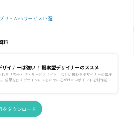
アプリ・Webサービス13選
資料
マーケ思考のデザイナーは強い！ 提案型デザイナーのススメ
される「広告・LP・サービスサイト」などに携わるデザイナーの皆様
す。成果を出すデザインにするために心がけたいポイントを制作前、
正、公開後の効果検証まで一連の流れに沿ってまとめています。
料をダウンロード