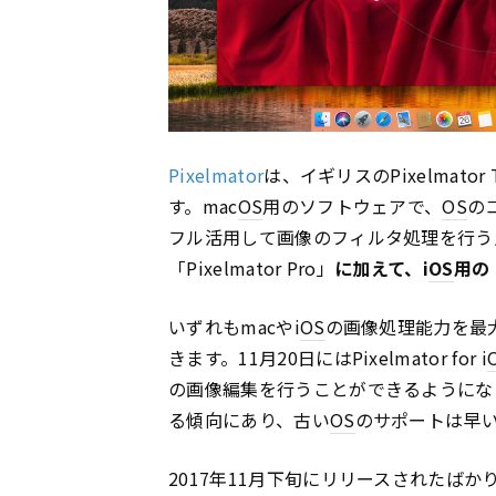
Pixelmator
は、イギリスのPixelmato
す。mac
OS
用のソフトウェアで、
OS
の
フル活用して画像のフィルタ処理を行う
「Pixelmator Pro」
に加えて、i
OS
用の
いずれもmacやi
OS
の画像処理能力を最
きます。11月20日にはPixelmator for i
の画像編集を行うことができるようにな
る傾向にあり、古い
OS
のサポートは早
2017年11月下旬にリリースされたばかりの