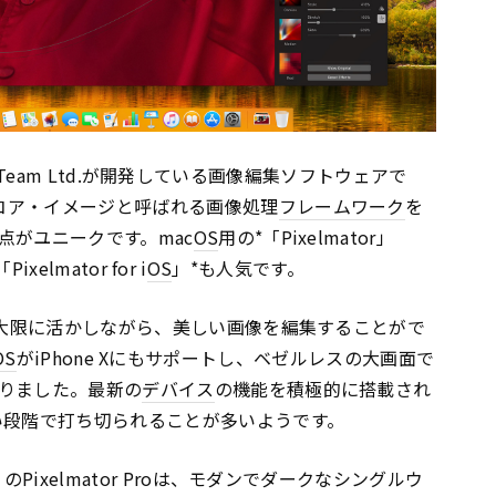
r Team Ltd.が開発している画像編集ソフトウェアで
コア・イメージと呼ばれる画像処理
フレームワーク
を
点がユニークです。mac
OS
用の*「Pixelmator」
「Pixelmator for i
OS
」*も人気です。
大限に活かしながら、美しい画像を編集することがで
OS
がiPhone Xにもサポートし、ベゼルレスの大画面で
りました。最新の
デバイス
の機能を積極的に搭載され
い段階で打ち切られることが多いようです。
Pixelmator Proは、モダンでダークなシングルウ