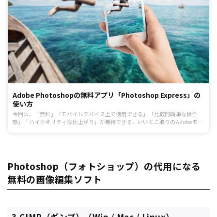
Adobe Photoshopの無料アプリ「Photoshop Express」の
使い方
今回は、「無料」「モバイルデバイス上で使用できる」「比較的簡単な操作
感」「ハイクオリティな仕上がり」が期待できる、いいとこ取りのAdobeモバ
イルアプリ「Adobe Photoshop Express」の使用方法をご紹介します。 こちら
のアプリはノンデザイナーの方でも使いこなせるだけではなく、デザイナーの
方でも満足できる仕上がりが期待できますので、例えば企業のSNSアカウント
やホームページ等へ掲載する写真や画像を加工を行う機会のある方などはイン
ストールしてみてはいかがでしょうか。
Photoshop（フォトショップ）の代用になる
無料の画像編集ソフト
3.GIMP（ギンプ）（Win / Mac / Linux）