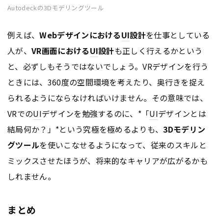
Autodeckの3Dモデリングツール
例えば、
Webデザインにおける
UI
設計
を仕事としている
人が、
VR画面における
UI
設計
も正しく行えるかという
と、必ずしもそうではないでしょう。VRデザインを行う
ときには、360度の空間環境を考えたり、奥行きを捉え
られるようにならなければいけません。その意味では、
VRでの
UI
デザインを勉強するのに、*「
UI
デザインとは
結局何か？」*という究極を極めるよりも、
3Dモデリン
グツール
を使いこなせるようになって、従来のスキルと
ミックスさせたほうが、将来的なキャリアが広がるかも
しれません。
まとめ