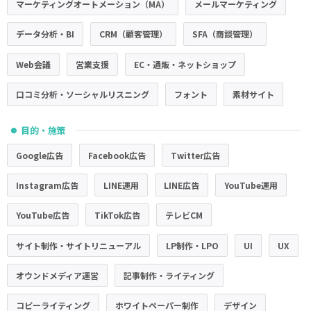
マーケティングオートメーション（MA）
メールマーケティング
データ分析・BI
CRM（顧客管理）
SFA（商談管理）
Web会議
営業支援
EC・通販・ネットショップ
口コミ分析・ソーシャルリスニング
フォント
素材サイト
目的・施策
●
Google広告
Facebook広告
Twitter広告
Instagram広告
LINE運用
LINE広告
YouTube運用
YouTube広告
TikTok広告
テレビCM
サイト制作・サイトリニューアル
LP制作・LPO
UI
UX
オウンドメディア運営
記事制作・ライティング
コピーライティング
ホワイトペーパー制作
デザイン