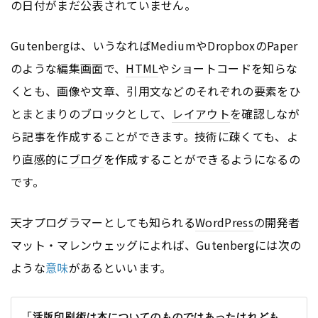
の日付がまだ公表されていません。
Gutenbergは、いうなればMediumやDropboxのPaper
のような編集画面で、
HTML
やショートコードを知らな
くとも、画像や文章、引用文などのそれぞれの要素をひ
とまとまりのブロックとして、
レイアウト
を確認しなが
ら記事を作成することができます。技術に疎くても、よ
り直感的に
ブログ
を作成することができるようになるの
です。
天才プログラマーとしても知られる
WordPress
の開発者
マット・マレンウェッグによれば、Gutenbergには次の
ような
意味
があるといいます。
「活版印刷術は本についてのものではあったけれども、