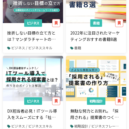
ビジネス
書籍
挫折しない目標の立て方と
2022年に注目されたマーケ
は？マンダラチャートの使
ティングおすすめ書籍8選
い方やポイントも解説
ビジネス / ビジネススキル
書籍
ビジネス
戦略設計
DX担当者必見！ITツール導
無駄な努力とお別れ。「採
入をスムーズにする「社内
用される」提案書のつくり
稟議」の書き方
方
ビジネス / ビジネススキル
戦略設計 / ビジネスフレームワーク