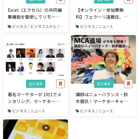
Excel（エクセル）の共同編
【オンライン・参加費無
集機能を駆使してリモート
料】フェラーリ遠藤氏、ソ
チームワークをもっとスム
フトバンク井上氏、KDDI井
ビジネス / ビジネススキル / Excel
ビジネス / ニュース
ーズに！
上氏が登壇！トップマーケ
ターとキャリアを議論でき
るセミナーが開催
ビジネス
ビジネス
著名マーケターが 1対1でメ
講師はニューバランス・鈴
ンタリング、マーケターキ
木健氏！マーケターキャリ
ャリア協会（MCA）が
ア協会、今年もキャリアア
ビジネス / ニュース
ビジネス / ニュース
「MCA メンターシッププロ
ップのための「MCA 道場」
グラム」を開催
を開催