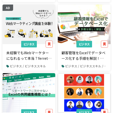
AD
ビジネス
ビジネス
未経験でもWebマーケター
顧客管理をExcelでデータベ
になれるって本当？ferret編
ース化する手順を解説！無
集部が就職や転職のサポー
料のテンプレートも紹介
ビジネス / ビジネススキル
ビジネス / ビジネススキル / Excel
トが手厚いWebマーケティ
ング講座を体験！
ビジネス
ビジネス