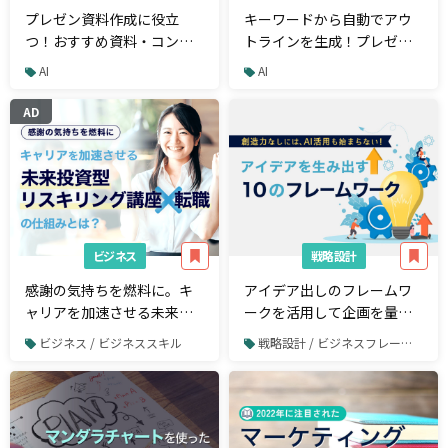
プレゼン資料作成に役立
キーワードから自動でアウ
つ！おすすめ資料・コンテ
トラインを生成！プレゼン
ンツまとめ
資料の作成を効率化する最
AI
AI
新AI技術
AD
ビジネス
戦略設計
感謝の気持ちを燃料に。キ
アイデア出しのフレームワ
ャリアを加速させる未来投
ークを活用して企画を量
資型リスキリング講座×転
産！AI時代に求められる創
ビジネス / ビジネススキル
戦略設計 / ビジネスフレームワーク
職の仕組み
造力の養い方