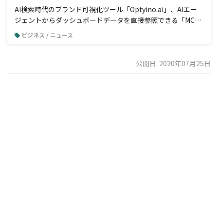
AI検索時代のブランド可視化ツール「Optyino.ai」、AIエー
ジェントからダッシュボードデータを直接参照できる「MCP
接続」機能を一般公開
ビジネス / ニュース
公開日: 2020年07月25日