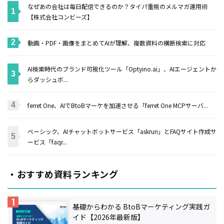
なぜあの会社は毎日配信できるのか？タイパ重視のメルマガ運用術
【株式会社コンビーズ】
動画・PDF・画像をまとめてAIが理解、複数資料の横断検索に対応
AI検索時代のブランド可視化ツール「Optyino.ai」、AIエージェントか
らダッシュボ...
ferret One、AIでBtoBマーケを加速させる「ferret One MCPサーバ...
ベーシック、AIチャットボットサービス「askrun」とFAQサイト作成サ
ービス「faqr...
・おすすめ資料ランキング
基礎からわかる BtoBマーケティング実践ガ
イド【2026年最新版】