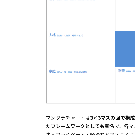
マンダラチャートは
3×3マスの図で構
た
フレームワーク
としても有名
で、各マ
事・プライベート・経済などマスごとに