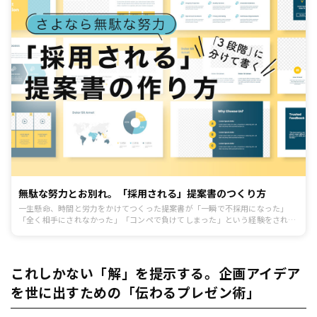
無駄な努力とお別れ。「採用される」提案書のつくり方
一生懸命、時間と労力をかけてつくった提案書が「一瞬で不採用になった」
「全く相手にされなかった」「コンペで負けてしまった」という経験をされて
いるビジネスパーソンは非常に多いのでは。この記事では「頑張ったけど報わ
れなかった提案書問題」とさよならするべく、「採用される提案書」の進め
方・書き方の手順を解説していきます。解説するのは、長年広告代理店でプラ
ンナーとして活躍し、数々の競合コンペを獲得してきた久利洋生氏。
これしかない「解」を提示する。企画アイデア
を世に出すための「伝わるプレゼン術」