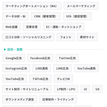
マーケティングオートメーション（MA）
メールマーケティング
データ分析・BI
CRM（顧客管理）
SFA（商談管理）
Web会議
営業支援
EC・通販・ネットショップ
口コミ分析・ソーシャルリスニング
フォント
素材サイト
目的・施策
●
Google広告
Facebook広告
Twitter広告
Instagram広告
LINE運用
LINE広告
YouTube運用
YouTube広告
TikTok広告
テレビCM
サイト制作・サイトリニューアル
LP制作・LPO
UI
UX
オウンドメディア運営
記事制作・ライティング