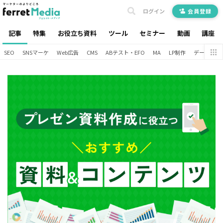
ログイン
会員登録
記事
特集
お役立ち資料
ツール
セミナー
動画
講座
SEO
SNSマーケ
Web広告
CMS
ABテスト・EFO
MA
LP制作
データ分析